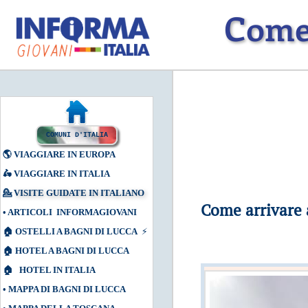
Come 
COMUNI D'ITALIA
🌎
VIAGGIARE IN EUROPA
🛵
VIAGGIARE IN ITALIA
💁
VISITE GUIDATE IN ITALIANO
Come arrivare 
•
ARTICOLI INFORMAGIOVANI
🏠
OSTELLI A BAGNI DI LUCCA
⚡
🏠
HOTEL A BAGNI DI LUCCA
🏠
HOTEL IN ITALIA
•
MAPPA DI BAGNI DI LUCCA