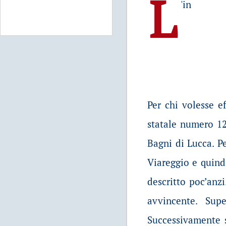
L
'in
Per chi volesse e
statale numero 12
Bagni di Lucca. P
Viareggio e quind
descritto poc’anz
avvincente. Sup
Successivamente s