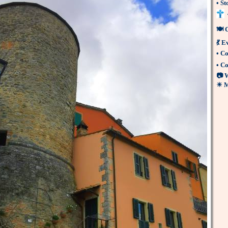
•
St
🍽
💃
Ev
•
Co
•
Co
📷
W
☀
M