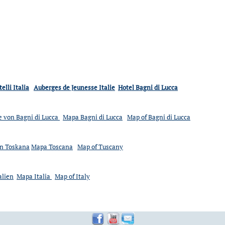
elli Italia
Auberges de Jeunesse Italie
Hotel Bagni di Lucca
e von Bagni di Lucca
Mapa Bagni di Lucca
Map of Bagni di Lucca
on Toskana
Mapa Toscana
Map of Tuscany
alien
Mapa Italia
Map of Italy