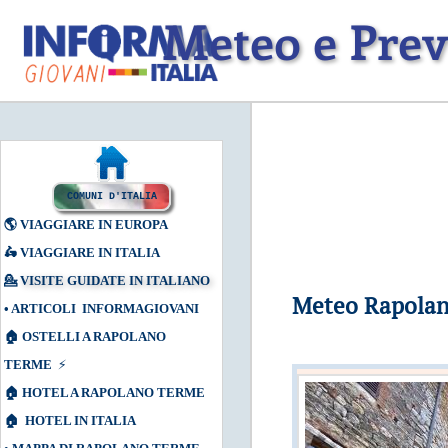
Meteo e Prev
COMUNI D'ITALIA
🌎
VIAGGIARE IN EUROPA
🛵
VIAGGIARE IN ITALIA
💁
VISITE GUIDATE IN ITALIANO
Meteo Rapolan
•
ARTICOLI INFORMAGIOVANI
🏠
OSTELLI A RAPOLANO
TERME
⚡
🏠
HOTEL A RAPOLANO TERME
🏠
HOTEL IN ITALIA