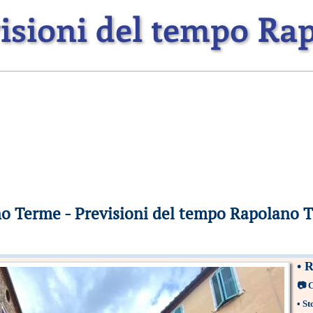
isioni del tempo R
o Terme - Previsioni del tempo Rapolano 
•
R
📷
C
•
St