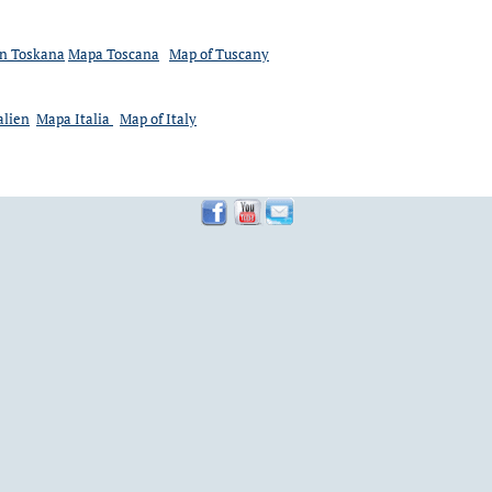
on Toskana
Mapa Toscana
Map of Tuscany
alien
Mapa Italia
Map of Italy