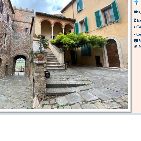
🍽
💃
Ev
•
Co
•
Co
📷
W
☀
M