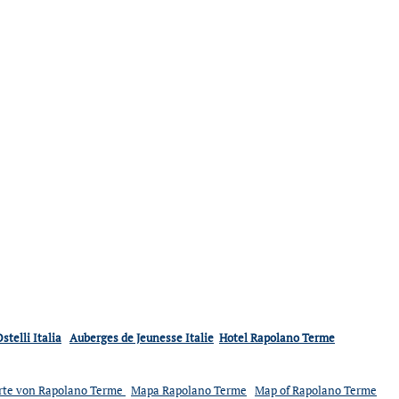
stelli Italia
Auberges de Jeunesse Italie
Hotel Rapolano Terme
rte von Rapolano Terme
Mapa Rapolano Terme
Map of Rapolano Terme