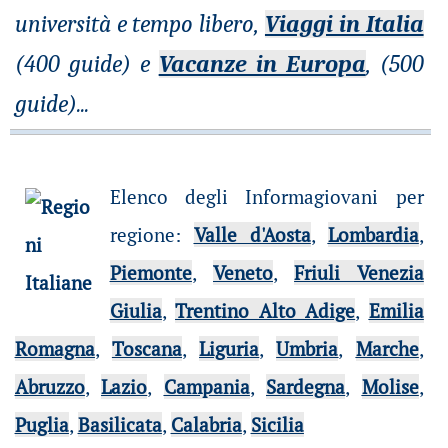
università e tempo libero,
Viaggi in Italia
(400 guide) e
Vacanze in Europa
, (500
guide)
...
Elenco degli Informagiovani per
regione
:
Valle d'Aosta
,
Lombardia
,
Piemonte
,
Veneto
,
Friuli Venezia
Giulia
,
Trentino Alto Adige
,
Emilia
Romagna
,
Toscana
,
Liguria
,
Umbria
,
Marche
,
Abruzzo
,
Lazio
,
Campania
,
Sardegna
,
Molise
,
Puglia
,
Basilicata
,
Calabria
,
Sicilia