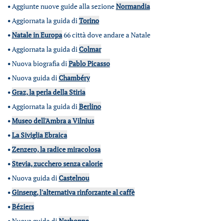
•
Aggiunte nuove guide alla sezione
Normandia
•
Aggiornata la guida di
Torino
•
Natale in Europa
66 città dove andare a Natale
•
Aggiornata la guida di
Colmar
•
Nuova biografia di
Pablo Picasso
•
Nuova guida di
Chambéry
•
Graz, la perla della Stiria
•
Aggiornata la guida di
Berlino
•
Museo dell'Ambra a Vilnius
•
La Siviglia Ebraica
•
Zenzero, la radice miracolosa
•
Stevia, zucchero senza calorie
•
Nuova guida di
Castelnou
•
Ginseng, l'alternativa rinforzante al caffè
•
Béziers
•
Nuova guida di
Narbonne