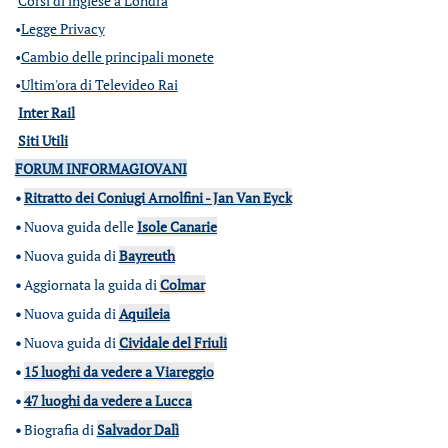
Corsi di inglese a Londra
•
Legge Privacy
•
Cambio delle principali monete
•
Ultim'ora di Televideo Rai
Inter Rail
Siti Utili
FORUM INFORMAGIOVANI
•
Ritratto dei Coniugi Arnolfini - Jan Van Eyck
•
Nuova guida delle
Isole Canarie
•
Nuova guida di
Bayreuth
•
Aggiornata la guida di
Colmar
•
Nuova guida di
Aquileia
•
Nuova guida di
Cividale del Friuli
•
15 luoghi da vedere a Viareggio
•
47 luoghi da vedere a Lucca
•
Biografia di
Salvador Dalì