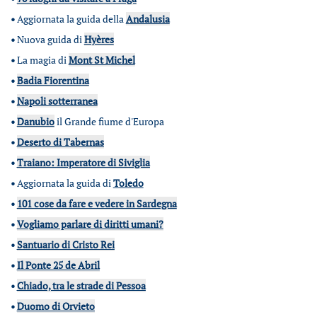
•
Aggiornata la guida della
Andalusia
•
Nuova guida di
Hyères
•
La magia di
Mont St Michel
•
Badia Fiorentina
•
Napoli sotterranea
•
Danubio
il Grande fiume d'Europa
•
Deserto di Tabernas
•
Traiano: Imperatore di Siviglia
•
Aggiornata la guida di
Toledo
•
101 cose da fare e vedere in Sardegna
•
Vogliamo parlare di diritti umani?
•
Santuario di Cristo Rei
•
Il Ponte 25 de Abril
•
Chiado, tra le strade di Pessoa
•
Duomo di Orvieto