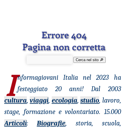
Errore 404
Pagina non corretta
Cerca nel sito 🔎︎
I
nformagiovani
Italia nel 2023 ha
festeggiato 20 anni! Dal 2003
cultura
,
viaggi
,
ecologia
,
studio
, lavoro,
stage, formazione e volontariato. 15.000
Articoli
:
Biografie
, storia, scuola,