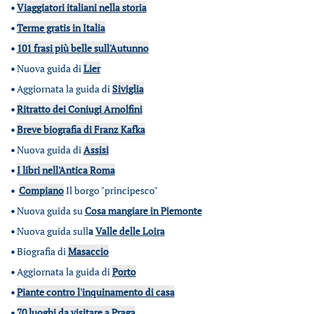
•
Viaggiatori italiani nella storia
•
Terme gratis in Italia
•
101 frasi più belle sull'Autunno
•
Nuova guida di
Lier
•
Aggiornata la guida di
Siviglia
•
Ritratto dei Coniugi Arnolfini
•
Breve biografia di Franz Kafka
•
Nuova guida di
Assisi
•
I libri nell'Antica Roma
•
Compiano
Il borgo "principesco"
•
Nuova guida su
Cosa mangiare in Piemonte
•
Nuova guida sull
a
Valle delle Loira
•
Biografia di
Masaccio
•
Aggiornata la guida di
Porto
•
Piante contro l'inquinamento di casa
•
70 luoghi da visitare a Praga