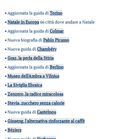
•
Aggiornata la guida di
Torino
•
Natale in Europa
66 città dove andare a Natale
•
Aggiornata la guida di
Colmar
•
Nuova biografia di
Pablo Picasso
•
Nuova guida di
Chambéry
•
Graz, la perla della Stiria
•
Aggiornata la guida di
Berlino
•
Museo dell'Ambra a Vilnius
•
La Siviglia Ebraica
•
Zenzero, la radice miracolosa
•
Stevia, zucchero senza calorie
•
Nuova guida di
Castelnou
•
Ginseng, l'alternativa rinforzante al caffè
•
Béziers
•
Nuova guida di
Narbonne