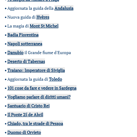
•
Aggiornata la guida della
Andalusia
•
Nuova guida di
Hyères
•
La magia di
Mont St Michel
•
Badia Fiorentina
•
Napoli sotterranea
•
Danubio
il Grande fiume d'Europa
•
Deserto di Tabernas
•
Traiano: Imperatore di Siviglia
•
Aggiornata la guida di
Toledo
•
101 cose da fare e vedere in Sardegna
•
Vogliamo parlare di diritti umani?
•
Santuario di Cristo Rei
•
Il Ponte 25 de Abril
•
Chiado, tra le strade di Pessoa
•
Duomo di Orvieto