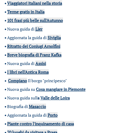
•
Viaggiatori italiani nella storia
•
Terme gratis in Italia
•
101 frasi più belle sull'Autunno
•
Nuova guida di
Lier
•
Aggiornata la guida di
Siviglia
•
Ritratto dei Coniugi Arnolfini
•
Breve biografia di Franz Kafka
•
Nuova guida di
Assisi
•
I libri nell'Antica Roma
•
Compiano
Il borgo "principesco"
•
Nuova guida su
Cosa mangiare in Piemonte
•
Nuova guida sull
a
Valle delle Loira
•
Biografia di
Masaccio
•
Aggiornata la guida di
Porto
•
Piante contro l'inquinamento di casa
•
70 luoghi da visitare a Praga