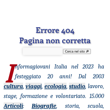
Errore 404
Pagina non corretta
Cerca nel sito 🔎︎
I
nformagiovani
Italia nel 2023 ha
festeggiato 20 anni! Dal 2003
cultura
,
viaggi
,
ecologia
,
studio
, lavoro,
stage, formazione e volontariato. 15.000
Articoli
:
Biografie
, storia, scuola,