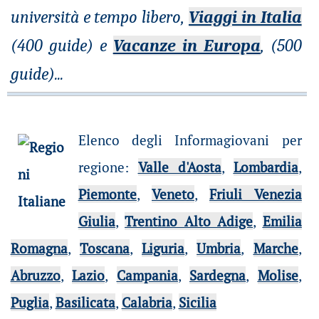
università e tempo libero,
Viaggi in Italia
(400 guide) e
Vacanze in Europa
, (500
guide)
...
Elenco degli Informagiovani per
regione
:
Valle d'Aosta
,
Lombardia
,
Piemonte
,
Veneto
,
Friuli Venezia
Giulia
,
Trentino Alto Adige
,
Emilia
Romagna
,
Toscana
,
Liguria
,
Umbria
,
Marche
,
Abruzzo
,
Lazio
,
Campania
,
Sardegna
,
Molise
,
Puglia
,
Basilicata
,
Calabria
,
Sicilia