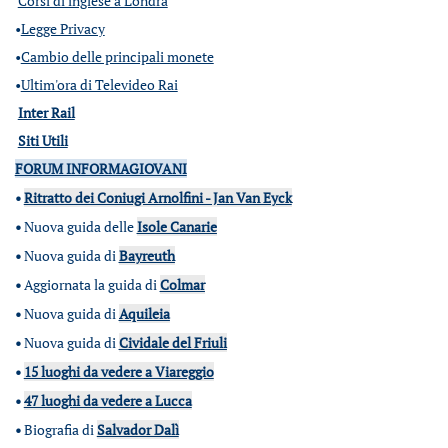
Corsi di inglese a Londra
•
Legge Privacy
•
Cambio delle principali monete
•
Ultim'ora di Televideo Rai
Inter Rail
Siti Utili
FORUM INFORMAGIOVANI
•
Ritratto dei Coniugi Arnolfini - Jan Van Eyck
•
Nuova guida delle
Isole Canarie
•
Nuova guida di
Bayreuth
•
Aggiornata la guida di
Colmar
•
Nuova guida di
Aquileia
•
Nuova guida di
Cividale del Friuli
•
15 luoghi da vedere a Viareggio
•
47 luoghi da vedere a Lucca
•
Biografia di
Salvador Dalì