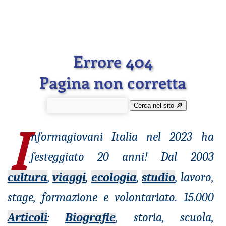
Errore 404
Pagina non corretta
Cerca nel sito 🔎︎
I
nformagiovani
Italia nel 2023 ha
festeggiato 20 anni! Dal 2003
cultura
,
viaggi
,
ecologia
,
studio
, lavoro,
stage, formazione e volontariato. 15.000
Articoli
:
Biografie
, storia, scuola,