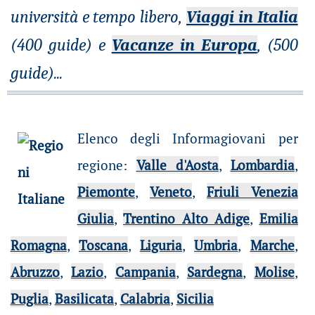
università e tempo libero,
Viaggi in Italia
(400 guide) e
Vacanze in Europa
, (500
guide)
...
Elenco degli Informagiovani per
regione
:
Valle d'Aosta
,
Lombardia
,
Piemonte
,
Veneto
,
Friuli Venezia
Giulia
,
Trentino Alto Adige
,
Emilia
Romagna
,
Toscana
,
Liguria
,
Umbria
,
Marche
,
Abruzzo
,
Lazio
,
Campania
,
Sardegna
,
Molise
,
Puglia
,
Basilicata
,
Calabria
,
Sicilia