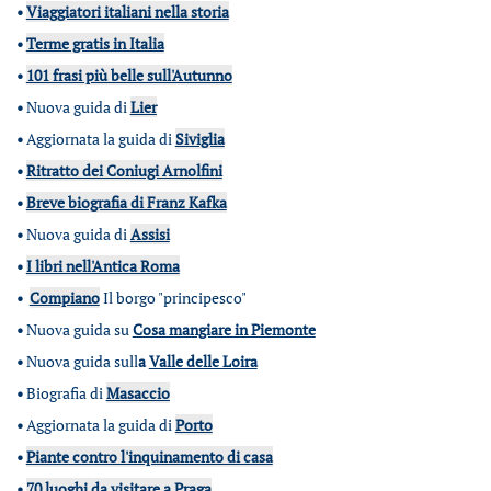
•
Viaggiatori italiani nella storia
•
Terme gratis in Italia
•
101 frasi più belle sull'Autunno
•
Nuova guida di
Lier
•
Aggiornata la guida di
Siviglia
•
Ritratto dei Coniugi Arnolfini
•
Breve biografia di Franz Kafka
•
Nuova guida di
Assisi
•
I libri nell'Antica Roma
•
Compiano
Il borgo "principesco"
•
Nuova guida su
Cosa mangiare in Piemonte
•
Nuova guida sull
a
Valle delle Loira
•
Biografia di
Masaccio
•
Aggiornata la guida di
Porto
•
Piante contro l'inquinamento di casa
•
70 luoghi da visitare a Praga