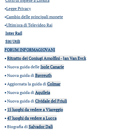
Corsi di inglese a Londra
•
Legge Privacy
•
Cambio delle principali monete
•
Ultim'ora di Televideo Rai
Inter Rail
Siti Utili
FORUM INFORMAGIOVANI
•
Ritratto dei Coniugi Arnolfini - Jan Van Eyck
•
Nuova guida delle
Isole Canarie
•
Nuova guida di
Bayreuth
•
Aggiornata la guida di
Colmar
•
Nuova guida di
Aquileia
•
Nuova guida di
Cividale del Friuli
•
15 luoghi da vedere a Viareggio
•
47 luoghi da vedere a Lucca
•
Biografia di
Salvador Dalì