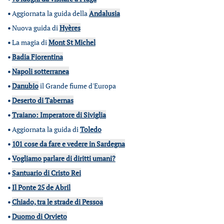
•
Aggiornata la guida della
Andalusia
•
Nuova guida di
Hyères
•
La magia di
Mont St Michel
•
Badia Fiorentina
•
Napoli sotterranea
•
Danubio
il Grande fiume d'Europa
•
Deserto di Tabernas
•
Traiano: Imperatore di Siviglia
•
Aggiornata la guida di
Toledo
•
101 cose da fare e vedere in Sardegna
•
Vogliamo parlare di diritti umani?
•
Santuario di Cristo Rei
•
Il Ponte 25 de Abril
•
Chiado, tra le strade di Pessoa
•
Duomo di Orvieto