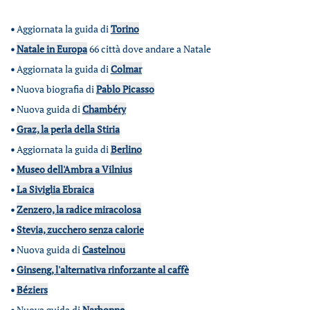
•
Aggiornata la guida di
Torino
•
Natale in Europa
66 città dove andare a Natale
•
Aggiornata la guida di
Colmar
•
Nuova biografia di
Pablo Picasso
•
Nuova guida di
Chambéry
•
Graz, la perla della Stiria
•
Aggiornata la guida di
Berlino
•
Museo dell'Ambra a Vilnius
•
La Siviglia Ebraica
•
Zenzero, la radice miracolosa
•
Stevia, zucchero senza calorie
•
Nuova guida di
Castelnou
•
Ginseng, l'alternativa rinforzante al caffè
•
Béziers
•
Nuova guida di
Narbonne