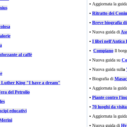
•
Aggiornata la guida
nius
•
Ritratto dei Coniu
•
Breve biografia d
colosa
•
Nuova guida di
Ass
alorie
•
I libri nell'Antic
u
•
Compiano
Il bor
nforzante al caffè
•
Nuova guida su
Co
•
Nuova guida sull
a
e
•
Biografia di
Masac
n Luther King "I have a dream"
•
Aggiornata la guida
'era del Petrolio
•
Piante contro l'in
les
•
70 luoghi da visit
cipi educativi
•
Aggiornata la guida
Merini
•
Nuova guida di
Hy