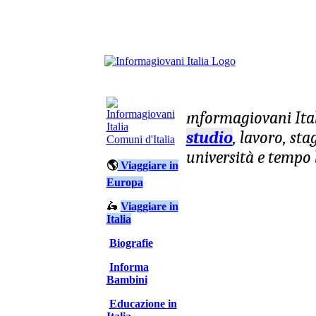
nformagiovani
Ita
I
studio
, lavoro, st
Comuni d'Italia
università e tempo 
🌎
Viaggiare in
Europa
🛵
Viaggiare in
Italia
Biografie
Informa
Bambini
Educazione in