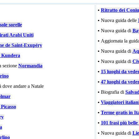
•
Ritratto dei Coni
•
Nuova guida delle
ole sorelle
•
Nuova guida di
Ba
rati Arabi Uniti
•
Aggiornata la guida
ne de Saint-Exupéry
•
Nuova guida di
Aqu
 Kundera
•
Nuova guida di
Civ
a sezione
Normandia
•
15 luoghi da vede
rino
•
47 luoghi da vede
tà dove andare a Natale
•
Biografia di
Salvad
lmar
•
Viaggiatori italiani
 Picasso
•
Terme gratis in Ita
ry
•
101 frasi più bell
ia
•
Nuova guida di
Li
rlino