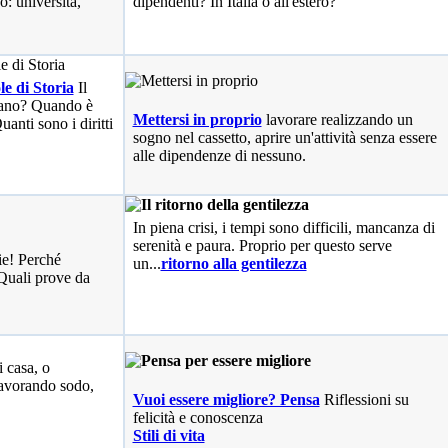
o: università,
dipendenti? In Italia o all'estero?
le di Storia
Il
liano? Quando è
Mettersi in proprio
lavorare realizzando un
anti sono i diritti
sogno nel cassetto, aprire un'attività senza essere
alle dipendenze di nessuno.
In piena crisi, i tempi sono difficili, mancanza di
serenità e paura. Proprio per questo serve
ie! Perché
un...
ritorno alla gentilezza
Quali prove da
i casa, o
avorando sodo,
Vuoi essere migliore? Pensa
Riflessioni su
felicità e conoscenza
Stili di vita