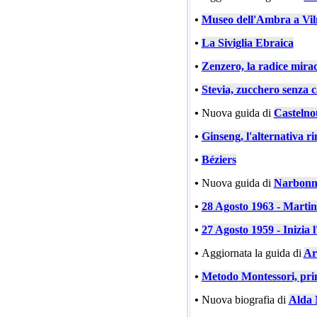
•
Museo dell'Ambra a Vil
•
La Siviglia Ebraica
•
Zenzero, la radice mira
•
Stevia, zucchero senza c
•
Nuova guida di
Castelno
•
Ginseng, l'alternativa ri
•
Béziers
•
Nuova guida di
Narbonn
•
28 Agosto 1963 - Marti
•
27 Agosto 1959 - Inizia l
•
Aggiornata la guida di
Ar
•
Metodo Montessori, prin
•
Nuova biografia di
Alda 