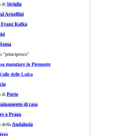
 di
Siviglia
gi Arnolfini
i Franz Kafka
isi
a Roma
go "principesco"
sa mangiare in Piemonte
Valle delle Loira
cio
 di
Porto
quinamento di casa
are a Praga
 della
Andalusia
ères