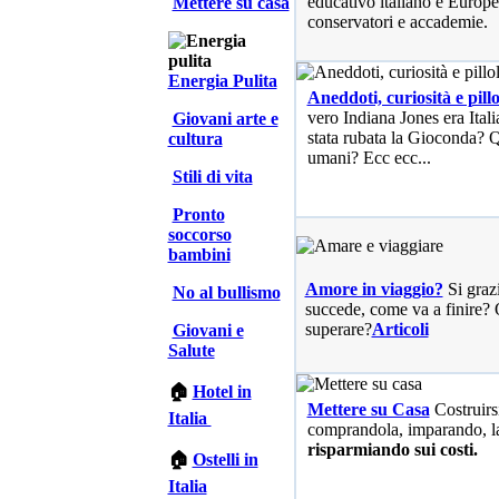
educativo italiano e Europe
Mettere su casa
conservatori e accademie.
Energia Pulita
Aneddoti, curiosità e pillo
vero Indiana Jones era Ita
Giovani arte e
stata rubata la Gioconda? Qu
cultura
umani? Ecc ecc...
Stili di vita
Pronto
soccorso
bambini
Amore in viaggio?
Si graz
No al bullismo
succede, come va a finire? 
superare?
Articoli
Giovani e
Salute
🏠
Hotel in
Mettere su Casa
Costruirs
Italia
comprandola, imparando, l
risparmiando sui costi.
🏠
Ostelli in
Italia