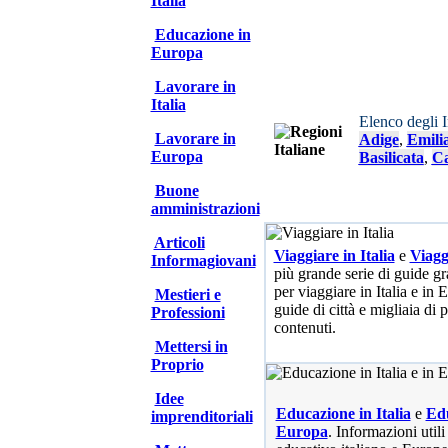
Italia
Educazione in
Europa
Lavorare in
Italia
Elenco degli 
Lavorare in
Adige
,
Emili
Europa
Basilicata
,
Ca
Buone
amministrazioni
Articoli
Viaggiare in Italia
e
Viagg
Informagiovani
più grande serie di guide gra
per viaggiare in Italia e in
Mestieri e
guide di città e migliaia di 
Professioni
contenuti.
Mettersi in
Proprio
Idee
Educazione in Italia
e
Edu
imprenditoriali
Europa
. Informazioni utili