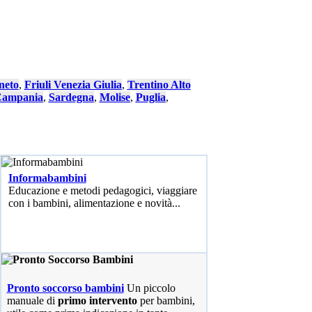
neto
,
Friuli Venezia Giulia
,
Trentino Alto
ampania
,
Sardegna
,
Molise
,
Puglia
,
Informabambini
Educazione e metodi pedagogici, viaggiare
con i bambini, alimentazione e novità...
Pronto soccorso bambini
Un piccolo
manuale di
primo intervento
per bambini,