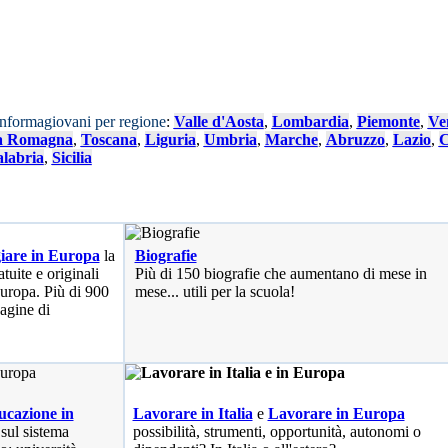
Informagiovani per regione
:
Valle d'Aosta
,
Lombardia
,
Piemonte
,
Ve
a Romagna
,
Toscana
,
Liguria
,
Umbria
,
Marche
,
Abruzzo
,
Lazio
,
C
labria
,
Sicilia
iare in Europa
la
Biografie
tuite e originali
Più di 150 biografie che aumentano di mese in
 Europa. Più di 900
mese... utili per la scuola!
pagine di
cazione in
Lavorare in Italia
e
Lavorare in Europa
 sul sistema
possibilità
, strumenti, opportunità, autonomi o