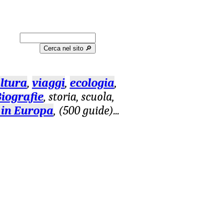
Cerca nel sito 🔎︎
ltura
,
viaggi
,
ecologia
,
iografie
, storia, scuola,
 in Europa
, (500 guide)
...