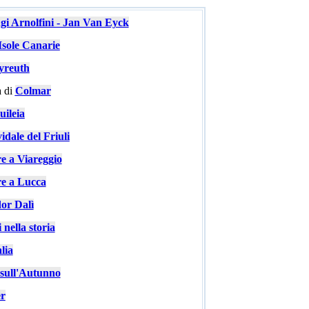
ugi Arnolfini - Jan Van Eyck
Isole Canarie
yreuth
 di
Colmar
ileia
idale del Friuli
re a Viareggio
re a Lucca
or Dalì
 nella storia
lia
e sull'Autunno
er