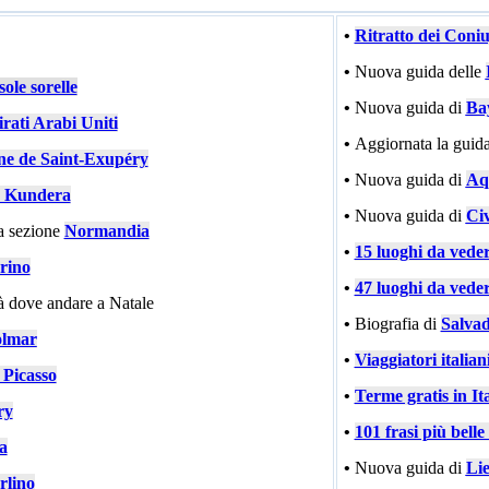
•
Ritratto dei Coni
•
Nuova guida delle
ole sorelle
•
Nuova guida di
Ba
rati Arabi Uniti
•
Aggiornata la guida
ne de Saint-Exupéry
•
Nuova guida di
Aqu
 Kundera
•
Nuova guida di
Civ
a sezione
Normandia
•
15 luoghi da vede
rino
•
47 luoghi da vede
tà dove andare a Natale
•
Biografia di
Salvad
lmar
•
Viaggiatori italiani
 Picasso
•
Terme gratis in Ita
ry
•
101 frasi più bell
ia
•
Nuova guida di
Li
rlino