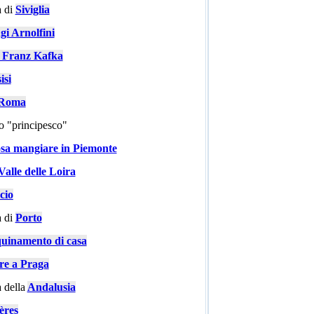
 di
Siviglia
gi Arnolfini
i Franz Kafka
isi
a Roma
go "principesco"
sa mangiare in Piemonte
Valle delle Loira
cio
 di
Porto
quinamento di casa
are a Praga
 della
Andalusia
ères