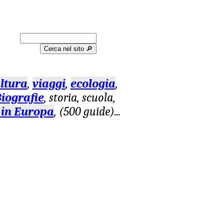
Cerca nel sito 🔎︎
ltura
,
viaggi
,
ecologia
,
iografie
, storia, scuola,
 in Europa
, (500 guide)
...