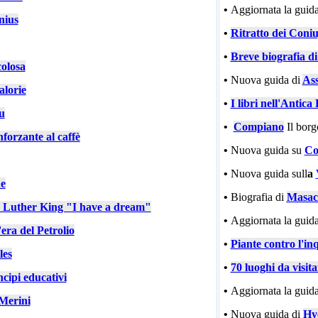
•
Aggiornata la guida
nius
•
Ritratto dei Coniu
•
Breve biografia d
colosa
•
Nuova guida di
Ass
alorie
•
I libri nell'Antic
u
•
Compiano
Il bor
nforzante al caffè
•
Nuova guida su
Co
•
Nuova guida sull
a
e
•
Biografia di
Masac
n Luther King "I have a dream"
•
Aggiornata la guida
'era del Petrolio
•
Piante contro l'in
les
•
70 luoghi da visit
cipi educativi
•
Aggiornata la guida
Merini
•
Nuova guida di
Hy