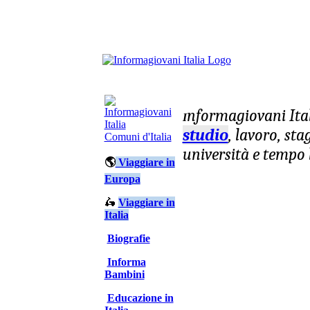
nformagiovani
Ita
I
studio
, lavoro, st
Comuni d'Italia
università e tempo 
🌎
Viaggiare in
Europa
🛵
Viaggiare in
Italia
Biografie
Informa
Bambini
Educazione in