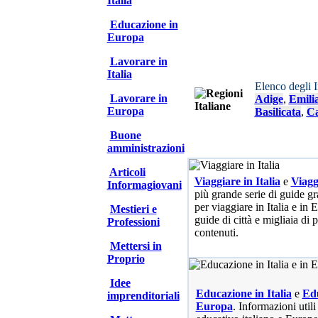
Italia
Educazione in
Europa
Lavorare in
Italia
Elenco degli 
Lavorare in
Adige
,
Emili
Europa
Basilicata
,
Ca
Buone
amministrazioni
Articoli
Viaggiare in Italia
e
Viagg
Informagiovani
più grande serie di guide gra
per viaggiare in Italia e in
Mestieri e
guide di città e migliaia di 
Professioni
contenuti.
Mettersi in
Proprio
Idee
Educazione in Italia
e
Edu
imprenditoriali
Europa
. Informazioni utili