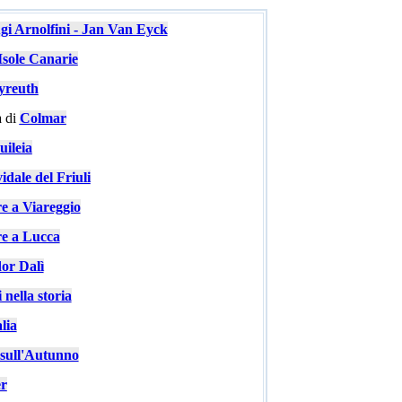
ugi Arnolfini - Jan Van Eyck
Isole Canarie
yreuth
 di
Colmar
ileia
idale del Friuli
re a Viareggio
re a Lucca
or Dalì
 nella storia
lia
e sull'Autunno
er