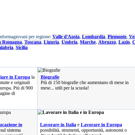
Informagiovani per regione
:
Valle d'Aosta
,
Lombardia
,
Piemonte
,
Ve
a Romagna
,
Toscana
,
Liguria
,
Umbria
,
Marche
,
Abruzzo
,
Lazio
,
C
labria
,
Sicilia
iare in Europa
la
Biografie
tuite e originali
Più di 150 biografie che aumentano di mese in
 Europa. Più di 900
mese... utili per la scuola!
pagine di
cazione in
Lavorare in Italia
e
Lavorare in Europa
 sul sistema
possibilità
, strumenti, opportunità, autonomi o