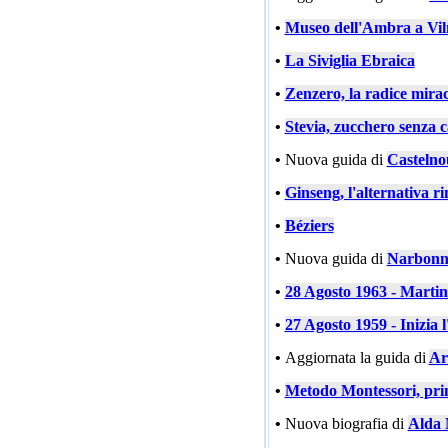
•
Museo dell'Ambra a Vil
•
La Siviglia Ebraica
•
Zenzero, la radice mira
•
Stevia, zucchero senza c
•
Nuova guida di
Castelno
•
Ginseng, l'alternativa ri
•
Béziers
•
Nuova guida di
Narbonn
•
28 Agosto 1963 - Marti
•
27 Agosto 1959 - Inizia l
•
Aggiornata la guida di
Ar
•
Metodo Montessori, prin
•
Nuova biografia di
Alda 