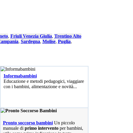
neto
,
Friuli Venezia Giulia
,
Trentino Alto
ampania
,
Sardegna
,
Molise
,
Puglia
,
Informabambini
Educazione e metodi pedagogici, viaggiare
con i bambini, alimentazione e novità...
Pronto soccorso bambini
Un piccolo
manuale di
primo intervento
per bambini,