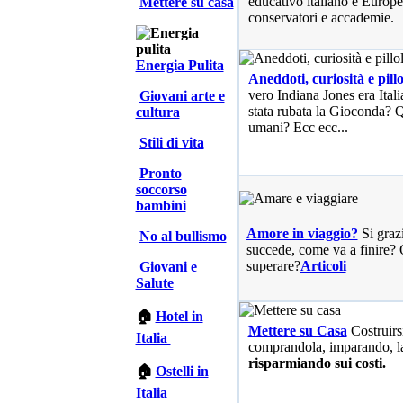
educativo italiano e Europe
Mettere su casa
conservatori e accademie.
Energia Pulita
Aneddoti, curiosità e pillo
vero Indiana Jones era Ita
Giovani arte e
stata rubata la Gioconda? Qu
cultura
umani? Ecc ecc...
Stili di vita
Pronto
soccorso
bambini
Amore in viaggio?
Si graz
No al bullismo
succede, come va a finire? 
superare?
Articoli
Giovani e
Salute
🏠
Hotel in
Mettere su Casa
Costruirs
Italia
comprandola, imparando, l
risparmiando sui costi.
🏠
Ostelli in
Italia