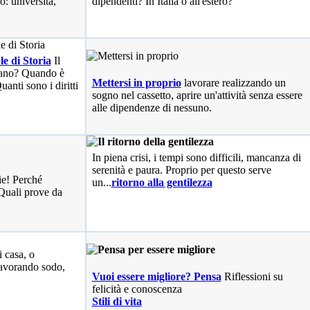
o: università,
dipendenti? In Italia o all'estero?
le di Storia
Il
liano? Quando è
Mettersi in proprio
lavorare realizzando un
anti sono i diritti
sogno nel cassetto, aprire un'attività senza essere
alle dipendenze di nessuno.
In piena crisi, i tempi sono difficili, mancanza di
serenità e paura. Proprio per questo serve
ie! Perché
un...
ritorno alla gentilezza
Quali prove da
i casa, o
avorando sodo,
Vuoi essere migliore? Pensa
Riflessioni su
felicità e conoscenza
Stili di vita