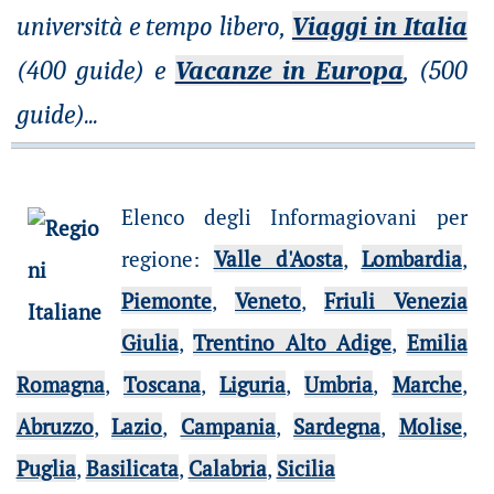
università e tempo libero,
Viaggi in Italia
(400 guide) e
Vacanze in Europa
, (500
guide)
...
Elenco degli Informagiovani per
regione
:
Valle d'Aosta
,
Lombardia
,
Piemonte
,
Veneto
,
Friuli Venezia
Giulia
,
Trentino Alto Adige
,
Emilia
Romagna
,
Toscana
,
Liguria
,
Umbria
,
Marche
,
Abruzzo
,
Lazio
,
Campania
,
Sardegna
,
Molise
,
Puglia
,
Basilicata
,
Calabria
,
Sicilia