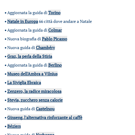
•
Aggiornata la guida di
Torino
•
Natale in Europa
66 città dove andare a Natale
•
Aggiornata la guida di
Colmar
•
Nuova biografia di
Pablo Picasso
•
Nuova guida di
Chambéry
•
Graz, la perla della Stiria
•
Aggiornata la guida di
Berlino
•
Museo dell'Ambra a Vilnius
•
La Siviglia Ebraica
•
Zenzero, la radice miracolosa
•
Stevia, zucchero senza calorie
•
Nuova guida di
Castelnou
•
Ginseng, l'alternativa rinforzante al caffè
•
Béziers
•
Nuova guida di
Narbonne