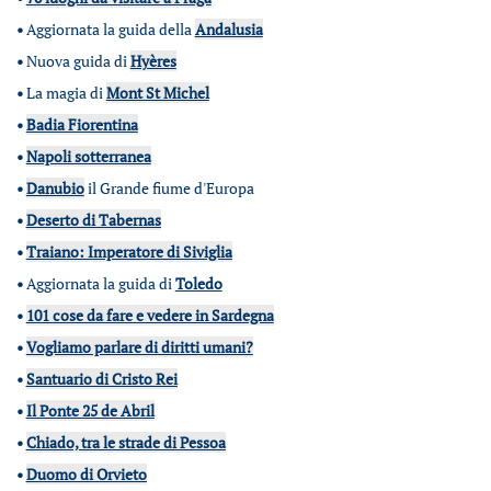
•
Aggiornata la guida della
Andalusia
•
Nuova guida di
Hyères
•
La magia di
Mont St Michel
•
Badia Fiorentina
•
Napoli sotterranea
•
Danubio
il Grande fiume d'Europa
•
Deserto di Tabernas
•
Traiano: Imperatore di Siviglia
•
Aggiornata la guida di
Toledo
•
101 cose da fare e vedere in Sardegna
•
Vogliamo parlare di diritti umani?
•
Santuario di Cristo Rei
•
Il Ponte 25 de Abril
•
Chiado, tra le strade di Pessoa
•
Duomo di Orvieto