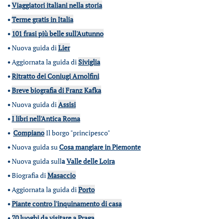
•
Viaggiatori italiani nella storia
•
Terme gratis in Italia
•
101 frasi più belle sull'Autunno
•
Nuova guida di
Lier
•
Aggiornata la guida di
Siviglia
•
Ritratto dei Coniugi Arnolfini
•
Breve biografia di Franz Kafka
•
Nuova guida di
Assisi
•
I libri nell'Antica Roma
•
Compiano
Il borgo "principesco"
•
Nuova guida su
Cosa mangiare in Piemonte
•
Nuova guida sull
a
Valle delle Loira
•
Biografia di
Masaccio
•
Aggiornata la guida di
Porto
•
Piante contro l'inquinamento di casa
•
70 luoghi da visitare a Praga