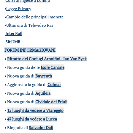
Corsi di inglese a Londra
•
Legge Privacy
•
Cambio delle principali monete
•
Ultim'ora di Televideo Rai
Inter Rail
Siti Utili
FORUM INFORMAGIOVANI
•
Ritratto dei Coniugi Arnolfini - Jan Van Eyck
•
Nuova guida delle
Isole Canarie
•
Nuova guida di
Bayreuth
•
Aggiornata la guida di
Colmar
•
Nuova guida di
Aquileia
•
Nuova guida di
Cividale del Friuli
•
15 luoghi da vedere a Viareggio
•
47 luoghi da vedere a Lucca
•
Biografia di
Salvador Dalì