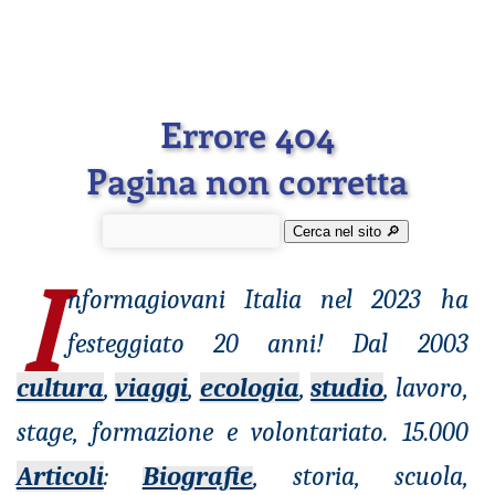
Errore 404
Pagina non corretta
Cerca nel sito 🔎︎
I
nformagiovani
Italia nel 2023 ha
festeggiato 20 anni! Dal 2003
cultura
,
viaggi
,
ecologia
,
studio
, lavoro,
stage, formazione e volontariato. 15.000
Articoli
:
Biografie
, storia, scuola,