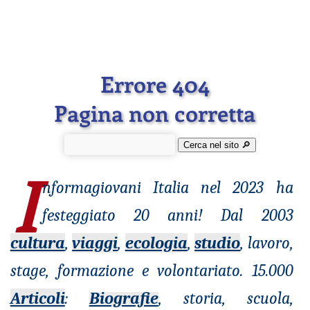
Errore 404
Pagina non corretta
Cerca nel sito 🔎︎
I
nformagiovani
Italia nel 2023 ha
festeggiato 20 anni! Dal 2003
cultura
,
viaggi
,
ecologia
,
studio
, lavoro,
stage, formazione e volontariato. 15.000
Articoli
:
Biografie
, storia, scuola,