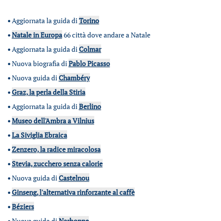
•
Aggiornata la guida di
Torino
•
Natale in Europa
66 città dove andare a Natale
•
Aggiornata la guida di
Colmar
•
Nuova biografia di
Pablo Picasso
•
Nuova guida di
Chambéry
•
Graz, la perla della Stiria
•
Aggiornata la guida di
Berlino
•
Museo dell'Ambra a Vilnius
•
La Siviglia Ebraica
•
Zenzero, la radice miracolosa
•
Stevia, zucchero senza calorie
•
Nuova guida di
Castelnou
•
Ginseng, l'alternativa rinforzante al caffè
•
Béziers
•
Nuova guida di
Narbonne