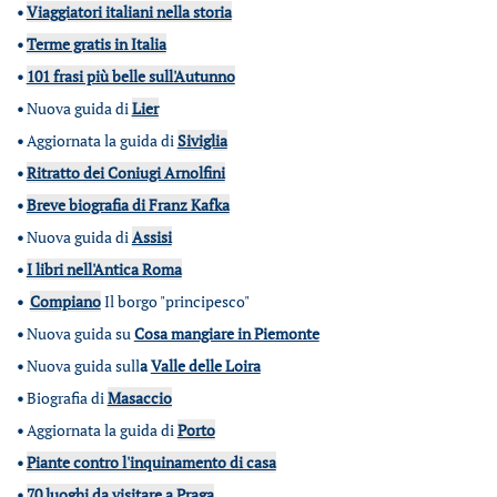
•
Viaggiatori italiani nella storia
•
Terme gratis in Italia
•
101 frasi più belle sull'Autunno
•
Nuova guida di
Lier
•
Aggiornata la guida di
Siviglia
•
Ritratto dei Coniugi Arnolfini
•
Breve biografia di Franz Kafka
•
Nuova guida di
Assisi
•
I libri nell'Antica Roma
•
Compiano
Il borgo "principesco"
•
Nuova guida su
Cosa mangiare in Piemonte
•
Nuova guida sull
a
Valle delle Loira
•
Biografia di
Masaccio
•
Aggiornata la guida di
Porto
•
Piante contro l'inquinamento di casa
•
70 luoghi da visitare a Praga