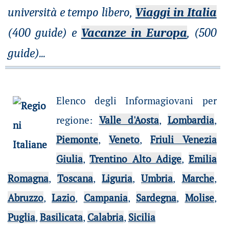
università e tempo libero,
Viaggi in Italia
(400 guide) e
Vacanze in Europa
, (500
guide)
...
Elenco degli Informagiovani per
regione
:
Valle d'Aosta
,
Lombardia
,
Piemonte
,
Veneto
,
Friuli Venezia
Giulia
,
Trentino Alto Adige
,
Emilia
Romagna
,
Toscana
,
Liguria
,
Umbria
,
Marche
,
Abruzzo
,
Lazio
,
Campania
,
Sardegna
,
Molise
,
Puglia
,
Basilicata
,
Calabria
,
Sicilia