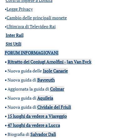
Corsi di inglese a Londra
•
Legge Privacy
•
Cambio delle principali monete
•
Ultim'ora di Televideo Rai
Inter Rail
Siti Utili
FORUM INFORMAGIOVANI
•
Ritratto dei Coniugi Arnolfini - Jan Van Eyck
•
Nuova guida delle
Isole Canarie
•
Nuova guida di
Bayreuth
•
Aggiornata la guida di
Colmar
•
Nuova guida di
Aquileia
•
Nuova guida di
Cividale del Friuli
•
15 luoghi da vedere a Viareggio
•
47 luoghi da vedere a Lucca
•
Biografia di
Salvador Dalì