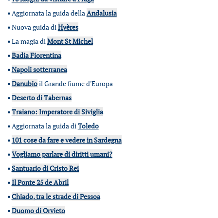
•
Aggiornata la guida della
Andalusia
•
Nuova guida di
Hyères
•
La magia di
Mont St Michel
•
Badia Fiorentina
•
Napoli sotterranea
•
Danubio
il Grande fiume d'Europa
•
Deserto di Tabernas
•
Traiano: Imperatore di Siviglia
•
Aggiornata la guida di
Toledo
•
101 cose da fare e vedere in Sardegna
•
Vogliamo parlare di diritti umani?
•
Santuario di Cristo Rei
•
Il Ponte 25 de Abril
•
Chiado, tra le strade di Pessoa
•
Duomo di Orvieto