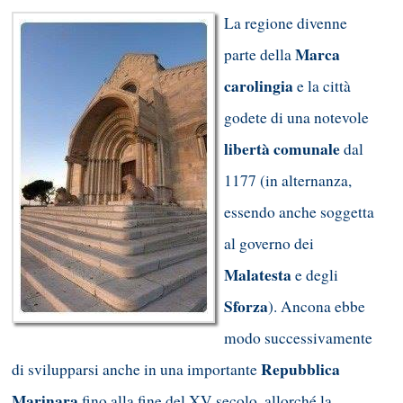
La regione divenne
Marca
parte della
carolingia
e la città
godete di una notevole
libertà comunale
dal
1177 (in alternanza,
essendo anche soggetta
al governo dei
Malatesta
e degli
Sforza
). Ancona ebbe
modo successivamente
Repubblica
di svilupparsi anche in una importante
Marinara
fino alla fine del XV secolo, allorché la