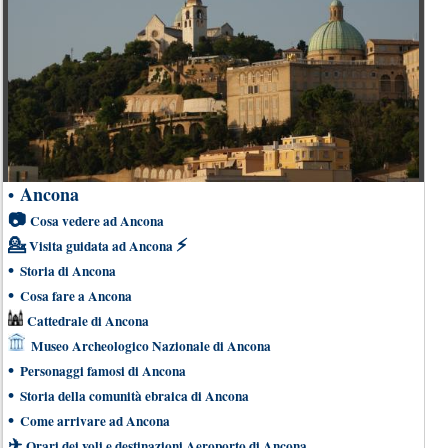
Ancona
•
📷
Cosa vedere ad Ancona
💁
⚡
Visita guidata ad Ancona
•
Storia di Ancona
•
Cosa fare a Ancona
Cattedrale di Ancona
Museo Archeologico Nazionale di Ancona
•
Personaggi famosi di Ancona
•
Storia della comunità ebraica di Ancona
•
Come arrivare ad Ancona
✈
Orari dei voli e destinazioni Aeroporto di Ancona