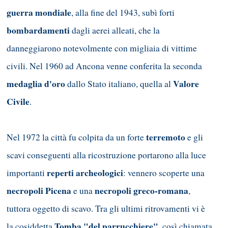
guerra mondiale
, alla fine del 1943, subì forti
bombardamenti
dagli aerei alleati, che la
danneggiarono notevolmente con migliaia di vittime
civili. Nel 1960 ad Ancona venne conferita la seconda
medaglia d'oro
Valore
dallo Stato italiano, quella al
Civile
.
terremoto
Nel 1972 la città fu colpita da un forte
e gli
scavi conseguenti alla ricostruzione portarono alla luce
reperti archeologici
importanti
: vennero scoperte una
necropoli Picena
necropoli greco-romana
e una
,
tuttora oggetto di scavo. Tra gli ultimi ritrovamenti vi è
Tomba "del parrucchiere"
la cosiddetta
, così chiamata