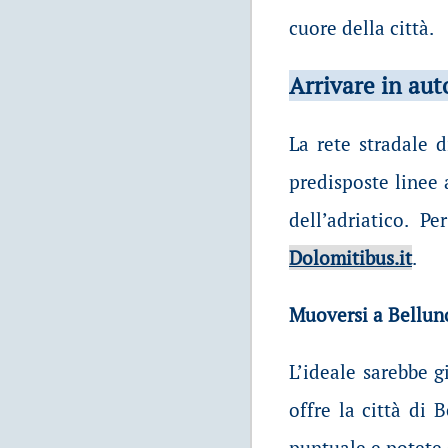
cuore della città.
Arrivare in au
La rete stradale 
predisposte linee a
dell’adriatico. P
Dolomitibus.it
.
Muoversi a Bellun
L’ideale sarebbe g
offre la città di 
puntuale e potete g