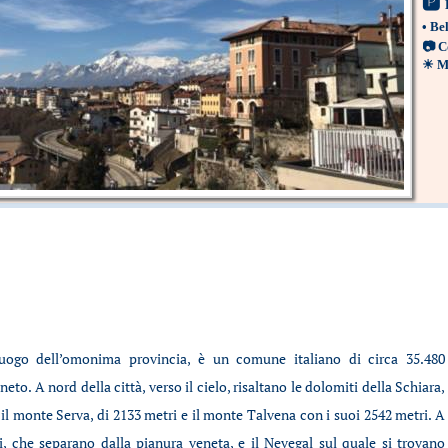
🅿
•
Bel
📷
C
☀
M
luogo dell’omonima provincia, è un comune italiano di circa 35.480
neto. A nord della città, verso il cielo, risaltano le dolomiti della Schiara,
 il monte Serva, di 2133 metri e il monte Talvena con i suoi 2542 metri. A
i, che separano dalla pianura veneta, e il Nevegal sul quale si trovano