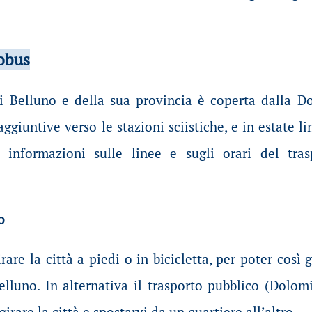
tobus
di Belluno e della sua provincia è coperta dalla D
ggiuntive verso le stazioni sciistiche, e in estate l
er informazioni sulle linee e sugli orari del tr
o
irare la città a piedi o in bicicletta, per poter co
Belluno. In alternativa il trasporto pubblico (Dolom
irare la città e spostarvi da un quartiere all’altro.