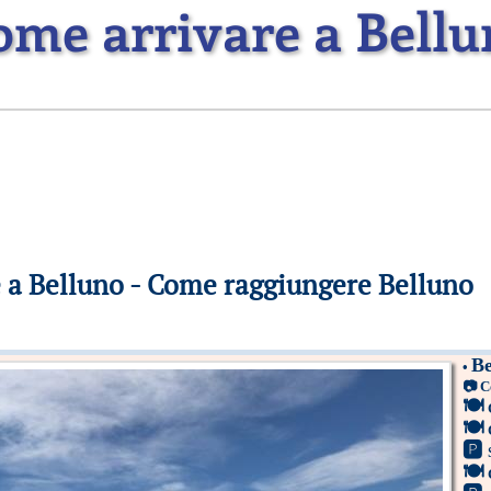
ome arrivare a Bellu
 a Belluno - Come raggiungere Belluno
Be
•
📷
C
🍽
🍽
🅿
🍽