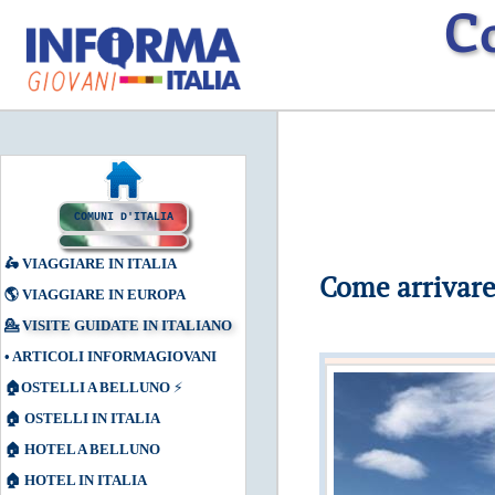
C
COMUNI D'ITALIA
🛵
VIAGGIARE IN ITALIA
Come arrivare
🌎
VIAGGIARE IN EUROPA
💁
VISITE GUIDATE IN ITALIANO
•
ARTICOLI INFORMAGIOVANI
🏠
OSTELLI A BELLUNO
⚡
🏠
OSTELLI IN ITALIA
🏠
HOTEL A BELLUNO
🏠
HOTEL IN ITALIA