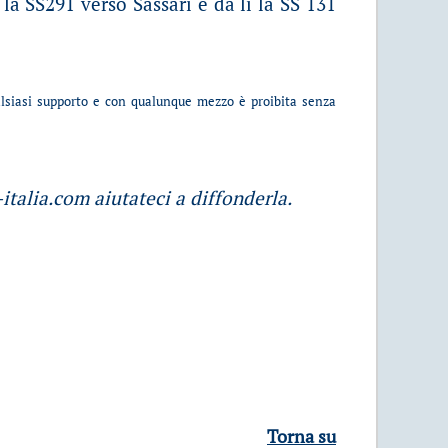
la SS291 verso Sassari e da lì la SS 131
alsiasi supporto e con qualunque mezzo è proibita senza
talia.com aiutateci a diffonderla.
Torna su