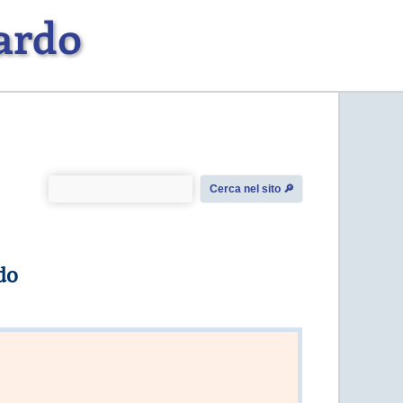
ardo
Cerca nel sito 🔎︎
do