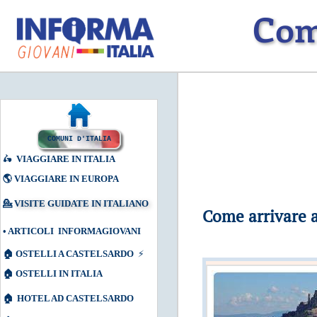
Com
COMUNI D'ITALIA
🛵
VIAGGIARE IN ITALIA
🌎
VIAGGIARE IN EUROPA
💁
VISITE GUIDATE IN ITALIANO
Come arrivare 
•
ARTICOLI INFORMAGIOVANI
🏠
OSTELLI A CASTELSARDO
⚡
🏠
OSTELLI IN ITALIA
🏠
HOTEL AD CASTELSARDO