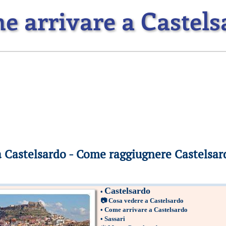
e arrivare a Castels
a Castelsardo - Come raggiugnere Castelsar
Castelsardo
•
📷
Cosa vedere a Castelsardo
•
Come arrivare a Castelsardo
•
Sassari