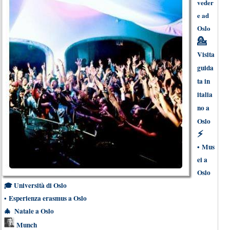
veder
e ad
Oslo
💁
Visita
guida
ta in
italia
no a
Oslo
⚡
•
Mus
ei a
Oslo
🎓
Università di Oslo
•
Esperienza erasmus a Oslo
🎄
Natale a Oslo
Munch