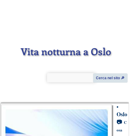
Vita notturna a Oslo
Cerca nel sito 🔎︎
•
Oslo
📷
C
osa