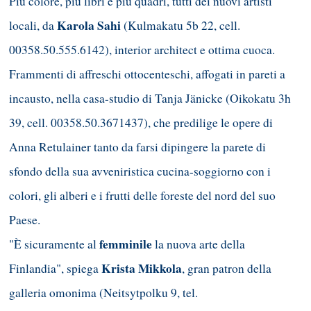
Più colore, più libri e più quadri, tutti dei nuovi artisti
Karola Sahi
locali, da
(Kulmakatu 5b 22, cell.
00358.50.555.6142), interior architect e ottima cuoca.
Frammenti di affreschi ottocenteschi, affogati in pareti a
incausto, nella casa-studio di Tanja Jänicke (Oikokatu 3h
39, cell. 00358.50.3671437), che predilige le opere di
Anna Retulainer tanto da farsi dipingere la parete di
sfondo della sua avveniristica cucina-soggiorno con i
colori, gli alberi e i frutti delle foreste del nord del suo
Paese.
femminile
"È sicuramente al
la nuova arte della
Krista Mikkola
Finlandia", spiega
, gran patron della
galleria omonima (Neitsytpolku 9, tel.