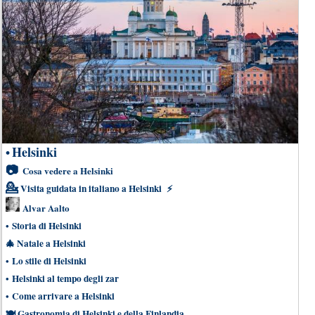
Helsinki
•
📷
Cosa vedere a Helsinki
💁
Visita guidata in italiano a Helsinki
⚡
Alvar Aalto
•
Storia di Helsinki
🎄
Natale a Helsinki
•
Lo stile di Helsinki
•
Helsinki al tempo degli zar
•
Come arrivare a Helsinki
🍽
Gastronomia di Helsinki e della Finlandia