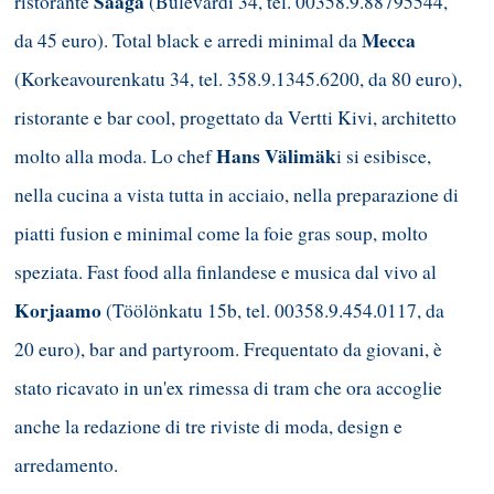
Saaga
ristorante
(Bulevardi 34, tel. 00358.9.88795544,
Mecca
da 45 euro). Total black e arredi minimal da
(Korkeavourenkatu 34, tel. 358.9.1345.6200, da 80 euro),
ristorante e bar cool, progettato da Vertti Kivi, architetto
Hans Välimäk
molto alla moda. Lo chef
i si esibisce,
nella cucina a vista tutta in acciaio, nella preparazione di
piatti fusion e minimal come la foie gras soup, molto
speziata. Fast food alla finlandese e musica dal vivo al
Korjaamo
(Töölönkatu 15b, tel. 00358.9.454.0117, da
20 euro), bar and partyroom. Frequentato da giovani, è
stato ricavato in un'ex rimessa di tram che ora accoglie
anche la redazione di tre riviste di moda, design e
arredamento.