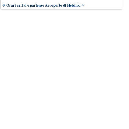
✈
Orari arrivi e partenze Aeroporto di Helsinki
⚡