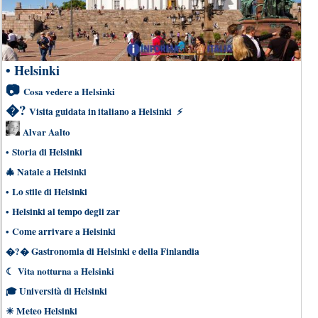
•
Helsinki
📷
Cosa vedere a Helsinki
�?
Visita guidata in italiano a Helsinki
⚡
Alvar Aalto
•
Storia di Helsinki
🎄
Natale a Helsinki
•
Lo stile di Helsinki
•
Helsinki al tempo degli zar
•
Come arrivare a Helsinki
�?�
Gastronomia di Helsinki e della Finlandia
☾
Vita notturna a Helsinki
🎓
Università di Helsinki
☀
Meteo Helsinki