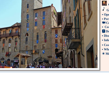
G
•
Ope
•
Per
🍽
C
•
Co
🅿
Do
•
Dis
•
Inf
•
Cos
•
Wha
☀
Me