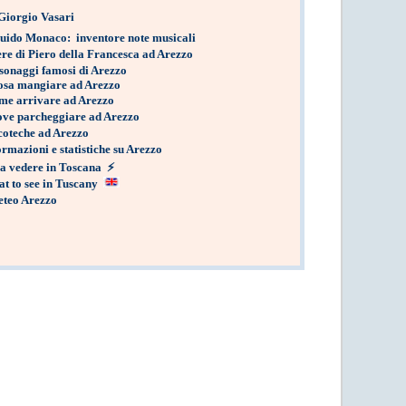
Giorgio Vasari
uido Monaco: inventore note musicali
re di Piero della Francesca ad Arezzo
sonaggi famosi di Arezzo
osa mangiare ad Arezzo
me arrivare ad Arezzo
ve parcheggiare ad Arezzo
coteche ad Arezzo
ormazioni e statistiche su Arezzo
a vedere in Toscana
⚡
t to see in Tuscany
teo Arezzo