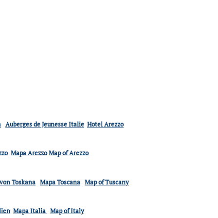
a
Auberges de Jeunesse Italie
Hotel Arezzo
zzo
Mapa Arezzo
Map of Arezzo
 von Toskana
Mapa Toscana
Map of Tuscany
lien
Mapa Italia
Map of Italy