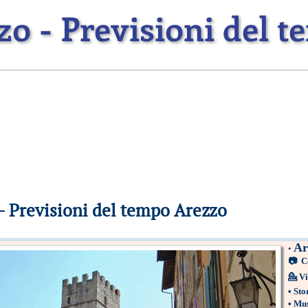
o - Previsioni del 
- Previsioni del tempo Arezzo
Ar
•
📷
C
💁
Vi
•
Sto
•
Mus