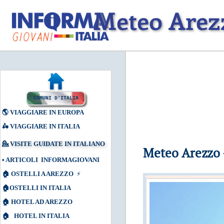
Meteo Arezz
COMUNI D'ITALIA
🌎
VIAGGIARE IN EUROPA
🛵
VIAGGIARE IN ITALIA
💁
VISITE GUIDATE IN ITALIANO
Meteo Arezzo 
•
ARTICOLI INFORMAGIOVANI
🏠
OSTELLI A AREZZO
⚡
🏠
OSTELLI IN ITALIA
🏠
HOTEL AD AREZZO
🏠
HOTEL IN ITALIA