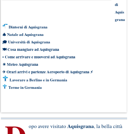
di
Aquis
grana
Dintorni di Aquisgrana
🎄
Natale ad Aquisgrana
🎓
Università di Aquisgrana
🍽
Cosa mangiare ad Aquisgrana
•
Come arrivare e muoversi ad Aquisgrana
☀
Meteo Aquisgrana
✈
Orari arrivi e partenze Aeroporto di Aquisgrana
⚡
Lavorare a Berlino e in Germania
Terme in Germania
A
quisgrana
opo avere visitato
, la bella città