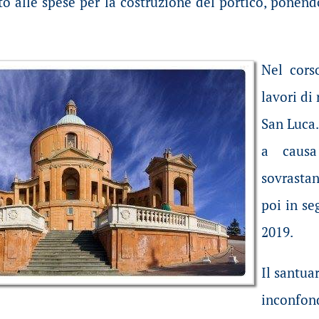
o alle spese per la costruzione del portico, ponendo
Nel cors
lavori di
San Luca.
a causa
sovrastan
poi in se
2019.
Il santua
inconfon