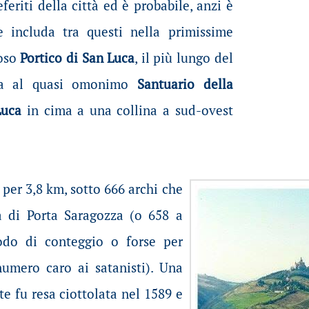
feriti della città ed è probabile, anzi è
e includa tra questi nella primissime
toso
Portico di San Luca
, il più lungo del
ta al quasi omonimo
Santuario della
Luca
in cima a una collina a sud-ovest
a per 3,8 km, sotto 666 archi che
a di Porta Saragozza (o 658 a
do di conteggio o forse per
numero caro ai satanisti). Una
te fu resa ciottolata nel 1589 e