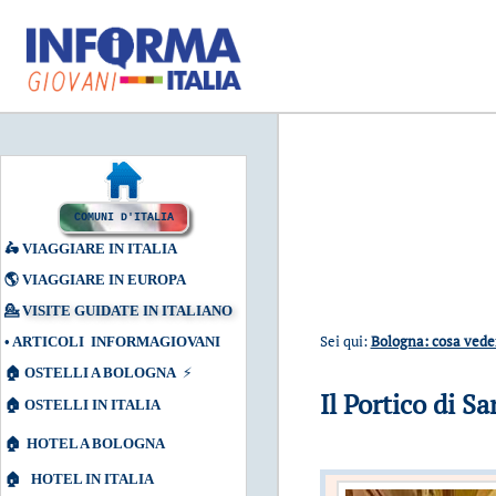
COMUNI D'ITALIA
🛵
VIAGGIARE IN ITALIA
🌎
VIAGGIARE IN EUROPA
💁
VISITE GUIDATE IN ITALIANO
Sei qui:
Bologna: cosa vede
•
ARTICOLI INFORMAGIOVANI
🏠
OSTELLI A BOLOGNA
⚡
Il Portico di S
🏠
OSTELLI IN ITALIA
🏠
HOTEL A BOLOGNA
🏠
HOTEL IN ITALIA