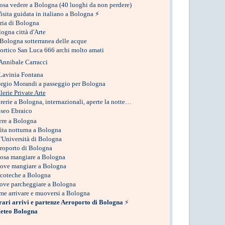
osa vedere a Bologna
(40 luoghi da non perdere)
isita guidata in italiano a Bologna
⚡
ria di Bologna
ogna città d'Arte
Bologna sotterranea delle acque
portico San Luca 666 archi molto amati
Annibale Carracci
Lavinia Fontana
rgio Morandi a passeggio per Bologna
erie Private Arte
rerie a Bologna, internazionali, aperte la notte…
eo Ebraico
ere a Bologna
ita notturna a Bologna
'Università di Bologna
roporto di Bologna
sa mangiare a Bologna
ove mangiare a Bologna
coteche a Bologna
ove parcheggiare a Bologna
e arrivare e muoversi a Bologna
ari arrivi e partenze Aeroporto di Bologna
⚡
eteo Bologna