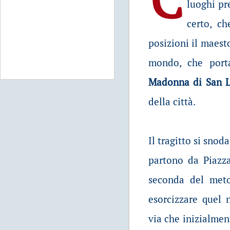
luoghi pre
certo, ch
posizioni il maes
mondo, che por
Madonna di San 
della città.
Il tragitto si snod
partono da Piazz
seconda del meto
esorcizzare quel 
via che inizialmen