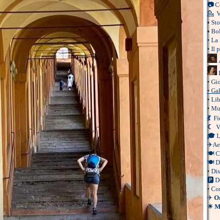
📷
C
💁
V
•
Sto
•
Bol
•
La 
•
Il 
•
Gio
•
Gall
•
Lib
•
Mus
💃
Fi
☾
V
🎓
L
✈
Ae
🍽
Co
🍽
D
•
Dis
🅿
D
•
Com
✈
Or
☀
M