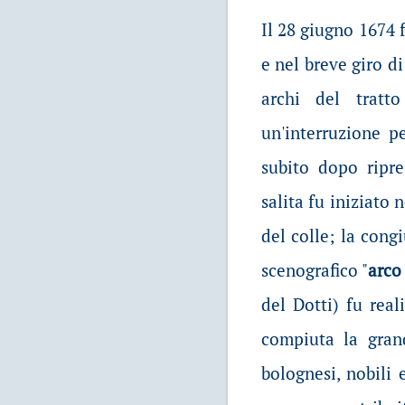
Il 28 giugno 1674 
e nel breve giro d
archi del tratt
un'interruzione 
subito dopo ripr
salita fu iniziato 
del colle; la cong
scenografico "
arco
del Dotti) fu real
compiuta la grand
bolognesi, nobili 