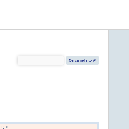
Cerca nel sito 🔎︎
logna