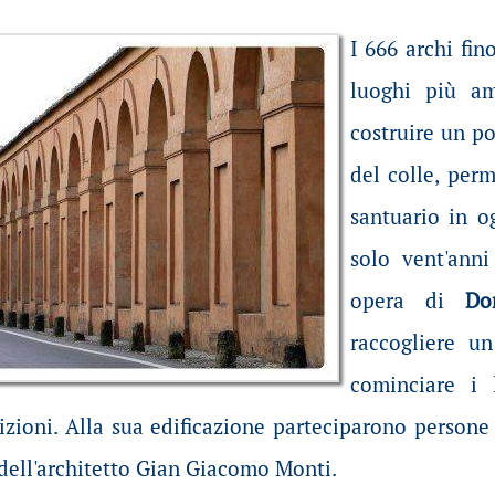
I 666 archi fin
luoghi più am
costruire un po
del colle, per
santuario in o
solo vent'anni
opera di
Don
raccogliere un
cominciare i 
izioni.
Alla sua edificazione parteciparono persone 
 dell'architetto Gian Giacomo Monti.