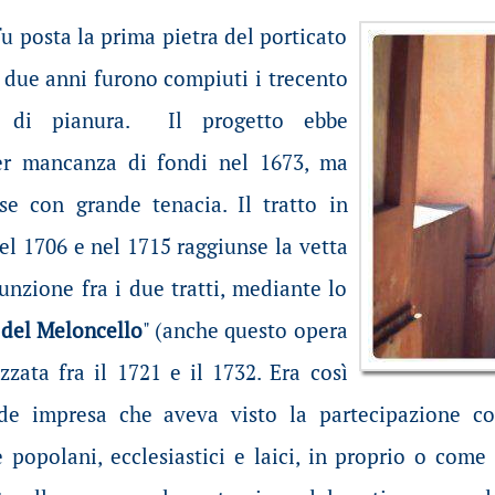
fu posta la prima pietra del porticato
i due anni furono compiuti i trecento
o di pianura.
Il progetto ebbe
per mancanza di fondi nel 1673, ma
ese con grande tenacia.
Il tratto in
nel 1706 e nel 1715 raggiunse la vetta
iunzione fra i due tratti, mediante lo
 del Meloncello
" (anche questo opera
izzata fra il 1721 e il 1732. Era così
e impresa che aveva visto la partecipazione cora
e popolani, ecclesiastici e laici, in proprio o com