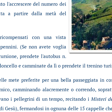
isto l'accrescere del numero dei
cata a partire dalla metà del
ricompensati con una vista
pennini. (Se non avete voglia
scursione, prendete l'autobus n.
loncello e camminate da lì o prendete il trenino turi
delle mete preferite per una bella passeggiata in c
amico, camminando alacremente o correndo, soprattu
ano i pellegrini di un tempo, recitando i
Misteri d
 di Gesù), fermandosi in ognuna delle 15 cappelle che