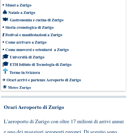
•
Musei a Zurigo
🎄
Natale a Zurigo
🍽
Gastronomia e cucina di Zurigo
•
Storia cronologica di Zurigo
💃
Festival e manifestazioni a Zurigo
•
Come arrivare a Zurigo
•
Come muoversi e orientarsi a Zurigo
🎓
Università di Zurigo
🎓
ETH Istituto di Tecnologia di Zurigo
Terme in Svizzera
✈
Orari arrivi e partenze Aeroporto di Zurigo
☀
Meteo Zurigo
Orari Aeroporto di Zurigo
L'aeroporto di Zurigo con oltre 17 milioni di arrivi annui
e uno dei maggiori aeroporti europei. Di seguito sono