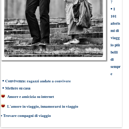
?
•
I
101
aforis
mi di
viagg
io più
belli
di
sempr
e
•
Convivenza
: ragazzi andate a convivere
•
Mettere su casa
Amore e amicizia su internet
L'amore in viaggio, innamorarsi in viaggio
•
Trovare compagni di viaggio