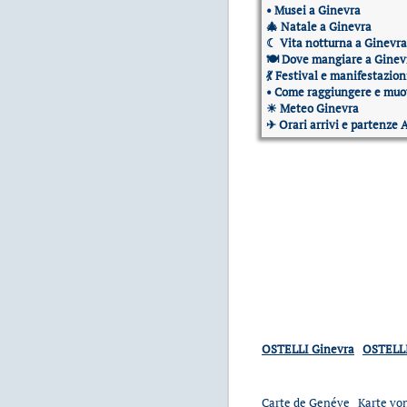
•
Musei a Ginevra
🎄
Natale a Ginevra
☾
Vita notturna a Ginevra
🍽
Dove mangiare a Ginev
💃
Festival e manifestazion
•
Come raggiungere e muov
☀
Meteo Ginevra
✈
Orari arrivi e partenze 
OSTELLI Ginevra
OSTELLI
Carte de Genéve
Karte vo