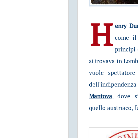
H
enry Du
come il
principi
si trovava in Lomba
vuole spettatore
dell'indipendenza
Mantova
, dove s
quello austriaco, f