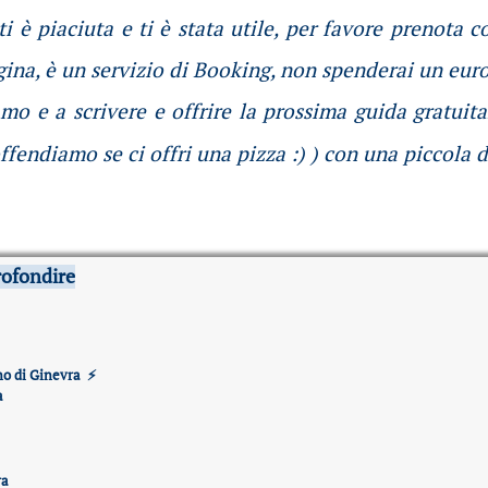
i è piaciuta e ti è stata utile, per favore prenota c
gina, è un servizio di Booking, non spenderai un euro
mo e a scrivere e offrire la prossima guida gratuit
ffendiamo se ci offri una pizza :) ) con una piccola 
rofondire
no di Ginevra
⚡
a
ra