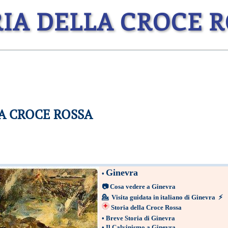
IA DELLA CROCE 
A CROCE ROSSA
Ginevra
•
📷
Cosa vedere a Ginevra
💁
Visita guidata in italiano di Ginevra
⚡
Storia della Croce Rossa
•
Breve Storia di Ginevra
•
Il Calvinismo a Ginevra