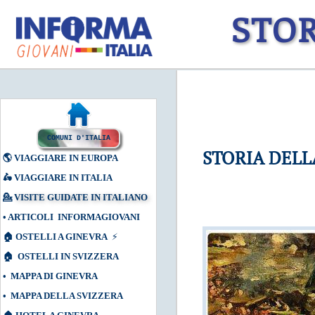
STOR
COMUNI D'ITALIA
STORIA DELL
🌎
VIAGGIARE IN EUROPA
🛵
VIAGGIARE IN ITALIA
💁
VISITE GUIDATE IN ITALIANO
•
ARTICOLI INFORMAGIOVANI
🏠
OSTELLI A GINEVRA
⚡
🏠
OSTELLI IN SVIZZERA
•
MAPPA DI GINEVRA
•
MAPPA DELLA SVIZZERA