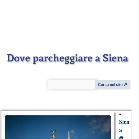
Dove parcheggiare a Siena
Cerca nel sito 🔎︎
•
Sien
a
📷