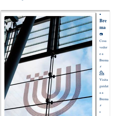
•
Bre
ma
📷
Cosa
veder
e a
Brema
⚡
💁
Visita
guidat
a a
Brema
⚡
•