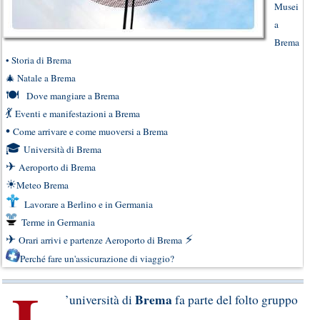
Musei
a
Brema
•
Storia di Brema
🎄
Natale a Brema
🍽
Dove mangiare a Brema
💃
Eventi e manifestazioni a Brema
•
Come arrivare e come muoversi a Brema
🎓
Università di Brema
✈
Aeroporto di Brema
☀
Meteo Brema
Lavorare a Berlino e in Germania
Terme in Germania
✈
⚡
Orari arrivi e partenze Aeroporto di Brema
Perché fare un'assicurazione di viaggio?
Brema
’università di
fa parte del folto gruppo