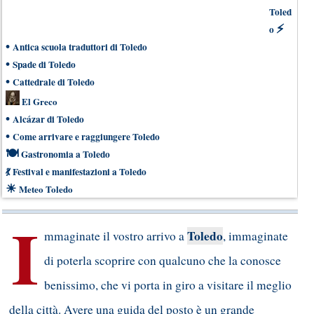
Toled
⚡
o
•
Antica scuola traduttori di Toledo
•
Spade di Toledo
•
Cattedrale di Toledo
El Greco
•
Alcázar di Toledo
•
Come arrivare e raggiungere Toledo
🍽
Gastronomia a Toledo
💃
Festival e manifestazioni a Toledo
☀
Meteo Toledo
I
Toledo
mmaginate il vostro arrivo a
, immaginate
di poterla scoprire con qualcuno che la conosce
benissimo, che vi porta in giro a visitare il meglio
della città. Avere una guida del posto è un grande