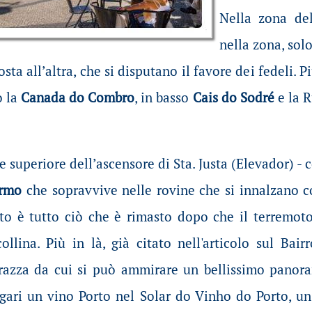
Nella zona de
nella zona, sol
ta all’altra, che si disputano il favore dei fedeli. P
o la
Canada do Combro
, in basso
Cais do Sodré
e la R
 superiore dell’ascensore di Sta. Justa (Elevador) - co
armo
che sopravvive nelle rovine che si innalzano con
to è tutto ciò che è rimasto dopo che il terremoto 
collina. Più in là, già citato nell'articolo sul Bair
rrazza da cui si può ammirare un bellissimo panora
ari un vino Porto nel Solar do Vinho do Porto, un 