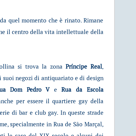
a da quel momento che è rinato. Rimane
e il centro della vita intellettuale della
ollina si trova la zona
Príncipe Real
,
i suoi negozi di antiquariato e di design
ua Dom Pedro V
e
Rua da Escola
anche per essere il quartiere gay della
erie di bar e club gay. In queste strade
ume, specialmente in Rua de São Marçal,
nti le case del XIX secolo e alcuni dei