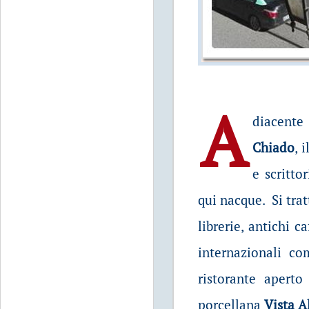
A
diacente
Chiado
, 
e scritto
qui nacque. Si trat
librerie, antichi ca
internazionali c
ristorante aperto
porcellana
Vista A