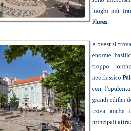
luoghi più tra
Flores
.
A ovest si trova
enorme basili
troppo lonta
neoclassico
Pal
con l'opulen
grandi edifici d
trova anche 
principali attra