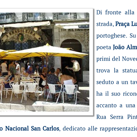
Di fronte alla 
strada,
Praça L
portoghese. Su
poeta
João Alm
primi del Nove
trova la stat
seduto a un ta
ha il suo rico
accanto a una
Rua Serra Pint
o Nacional San Carlos
, dedicato alle rappresentazi