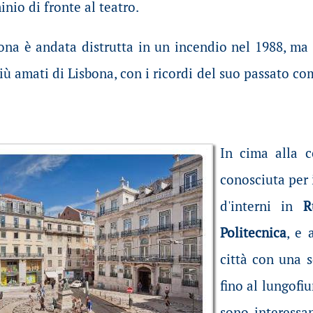
nio di fronte al teatro.
zona è andata distrutta in un incendio nel 1988, m
iù amati di Lisbona, con i ricordi del suo passato com
In cima alla c
conosciuta per 
d'interni in
R
Politecnica
, e 
città con una s
fino al lungofi
sono interessa