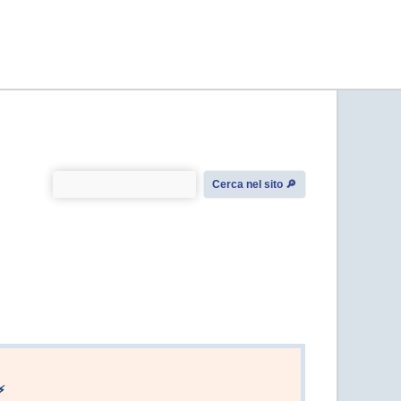
Cerca nel sito 🔎︎
⚡