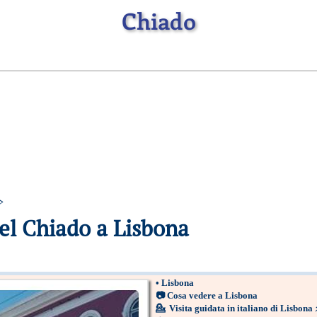
Chiado
>
el Chiado a Lisbona
•
Lisbona
📷
Cosa vedere a Lisbona
💁
Visita guidata in italiano di Lisbona