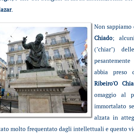
lazar
.
Non sappiamo e
Chiado
; alcun
("chiar") de
pesantemente 
abbia preso
Ribeiro'O Chi
omaggio al p
immortalato s
alzata in atte
ato molto frequentato dagli intellettuali e questo v