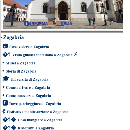
Zagabria
•
📷
Cosa vedere a Zagabria
�?
⚡
Visita guidata in italiano a Zagabria
•
Musei a Zagabria
•
Storia di Zagabria
🎓
Università di Zagabria
•
Come arrivare a Zagabria
•
Come muoversi a Zagabria
🅿
Dove parcheggiare a Zagabria
💃
Festivals e manifestazione a Zagabria
�?�
Cosa mangiare a Zagabria
�?�
Ristoranti a Zagabria