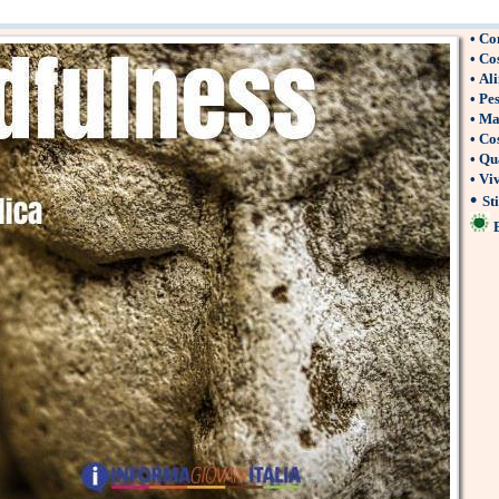
•
Com
•
Cos
•
Ali
•
Pes
•
Man
•
Cos
•
Qua
•
Viv
•
Sti