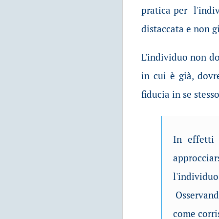
pratica per l'indi
distaccata e non g
L'individuo non do
in cui è già, dov
fiducia in se stes
In effett
approcciars
l'individu
Osservando
come corri