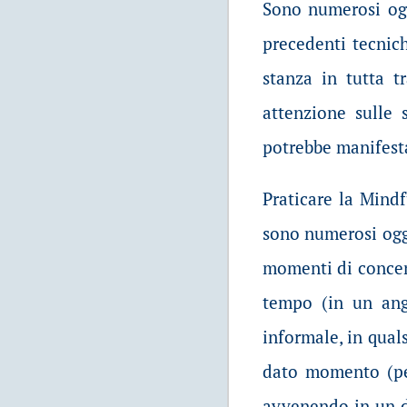
Sono numerosi ogg
precedenti tecnic
stanza in tutta t
attenzione sulle
potrebbe manifesta
Praticare la Mind
sono numerosi ogg
momenti di concen
tempo (in un ango
informale, in qual
dato momento (per
avvenendo in un d