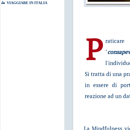
🛵
VIAGGIARE IN ITALIA
P
raticar
"
consapev
l'individ
Si tratta di una p
in essere di por
reazione ad un da
La Mindfulness vi