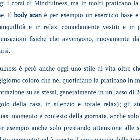
i i corsi di Mindfulness, ma in molti praticano la 
he. Il
body scan
è per esempio un esercizio base e c
ranquillità e in relax, comodamente vestiti e in 
 sensazioni fisiche che avvengono, nuovamente da
rsi.
fulness è però anche oggi uno stile di vita oltre c
igiorno coloro che nel quotidiano la praticano in 
trazione su se stessi, generalmente in un lasso di
lo della casa, in silenzio e totale relax); gli 
siasi momento e contesto della giornata, anche solo
 esempio anche solo prestando attenzione alle se
ato momento) ed è questo il vero mondo della tec