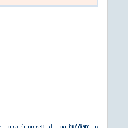
 tipica di precetti di tipo
buddista
, in