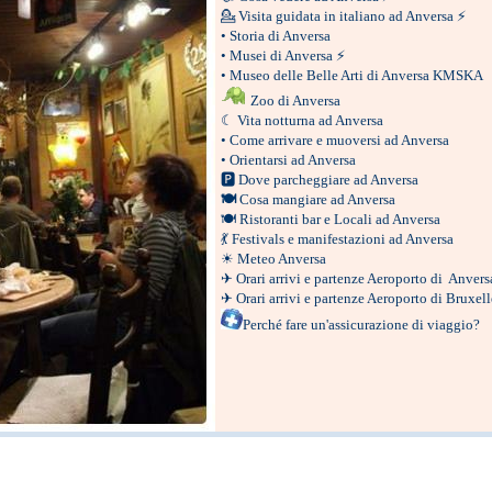
💁
Visita guidata in italiano ad Anversa
⚡
•
Storia di Anversa
•
Musei di Anversa
⚡
•
Museo delle Belle Arti di Anversa KMSKA
Zoo di Anversa
☾
Vita notturna ad Anve
rsa
•
Come arrivare e muoversi ad Anversa
•
Orientarsi ad Anversa
🅿
Dove parcheggiare ad Anversa
🍽
Cosa mangiare ad Anversa
🍽
Ristoranti bar e Locali ad Anversa
💃
Festivals e manifestazioni ad Anve
rsa
☀
Meteo Anversa
✈
Orari arrivi e partenze Aeroporto di Anver
✈
Orari arrivi e partenze Aeroporto di Bruxel
Perché fare un'assicurazione di viaggio?