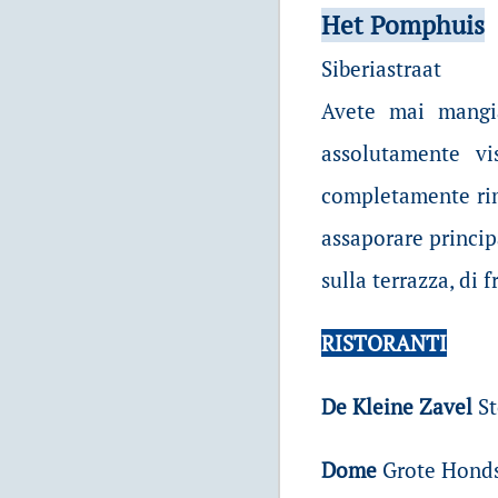
Het Pomphuis
Siberiastraat
Avete mai mangia
assolutamente vi
completamente rim
assaporare princip
sulla terrazza, di f
RISTORANTI
De Kleine Zavel
St
Dome
Grote Honds