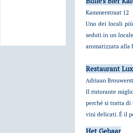
Billie's Bier Ka
Kammerstraat 12
Uno dei locali più 
seduti in un local
aromatizzata alla 
Restaurant Lux
Adriaan Brouwerst
Il ristorante migli
perché si tratta di
vini delicati. É i
Het Gebaar