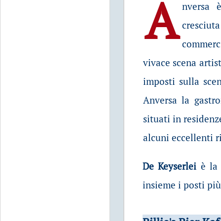
A
nversa 
cresciut
commerci
vivace scena artist
imposti sulla sce
Anversa la gastro
situati in residenz
alcuni eccellenti r
De Keyserlei
è la 
insieme i posti più