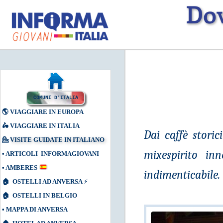
Dov
COMUNI D'ITALIA
🌎
VIAGGIARE IN EUROPA
🛵
VIAGGIARE IN ITALIA
Dai caffè storic
💁
VISITE GUIDATE IN ITALIANO
mixespirito in
•
ARTICOLI INFORMAGIOVANI
•
AMBERES
indimenticabile.
🏠
OSTELLI AD ANVERSA
⚡
🏠
OSTELLI IN BELGIO
•
MAPPA DI ANVERSA