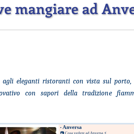
e mangiare ad Anv
i agli eleganti ristoranti con vista sul port
novativo con sapori della tradizione fia
Anversa
•
📷
Cosa vedere ad Anversa
⚡