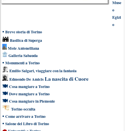
Muse
o
Egizi
o
•
Breve storia di Torino
Basilica di Superga
Mole Antonelliana
Galleria Sabauda
•
Monumenti a Torino
Emilio Salgari, viaggiare con la fantasia
La nascita di Cuore
Edmondo De Amicis
🍽
Cosa mangiare a Torino
🍽
Dove mangiare a Torino
🍽
Cosa mangiare in Piemonte
Torino occulta
•
Come arrivare a Torino
•
Salone del Libro di Torino
🎓