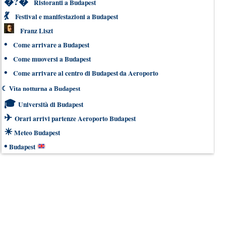
�?�
Ristoranti a Budapest
💃
Festival e manifestazioni a Budapest
Franz Liszt
•
Come arrivare a Budapest
•
Come muoversi a Budapest
•
Come arrivare al centro di Budapest da Aeroporto
☾
Vita notturna a Budapest
🎓
Università di Budapest
✈
Orari arrivi partenze Aeroporto Budapest
☀
Meteo Budapest
•
Budapest