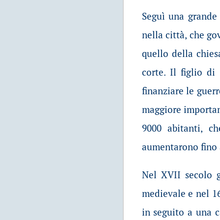
Seguì una grande 
nella città, che g
quello della chies
corte. Il figlio d
finanziare le guer
maggiore importan
9000 abitanti, c
aumentarono fino 
Nel XVII secolo g
medievale e nel 16
in seguito a una c