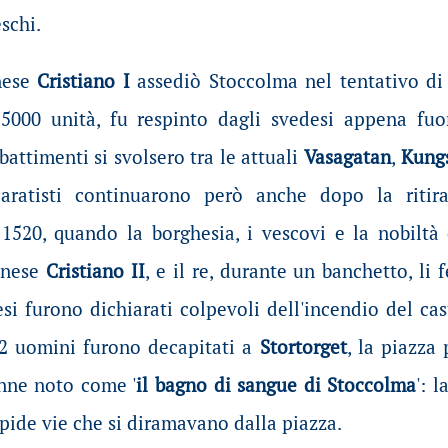
schi.
nese
Cristiano I
assediò Stoccolma nel tentativo di
i 5000 unità, fu respinto dagli svedesi appena fu
attimenti si svolsero tra le attuali
Vasagatan
,
Kung
paratisti continuarono però anche dopo la riti
 1520, quando la borghesia, i vescovi e la nobiltà 
anese
Cristiano II
, e il re, durante un banchetto, li 
esi furono dichiarati colpevoli dell'incendio del ca
2 uomini furono decapitati a
Stortorget
, la piazza
enne noto come '
il bagno di sangue di Stoccolma
': 
ipide vie che si diramavano dalla piazza.