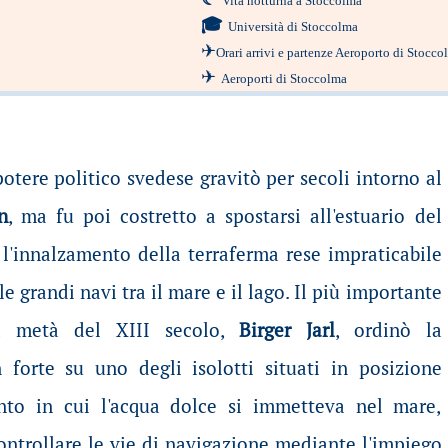
Vita notturna a Stoccolma
🎓
Università di Stoccolma
✈
Orari arrivi e partenze Aeroporto di Stocc
✈
Aeroporti di Stoccolma
potere politico svedese gravitò per secoli intorno al
n
, ma fu poi costretto a spostarsi all'estuario del
l'innalzamento della terraferma rese impraticabile
e grandi navi tra il mare e il lago. Il più importante
la metà del XIII secolo,
Birger Jarl
, ordinò la
 forte su uno degli isolotti situati in posizione
unto in cui l'acqua dolce si immetteva nel mare,
ontrollare le vie di navigazione mediante l'impiego