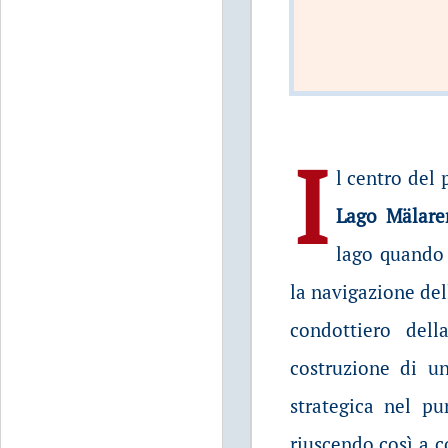
I
l centro del 
Lago Mälare
lago quando 
la navigazione dell
condottiero del
costruzione di un
strategica nel p
riuscendo così a c