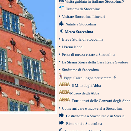
💁
⚡
Visita guidata in italiano Stoccolma
Dintorni di Stoccolma
•
Visitare Stoccolma Itinerari
🎄
Natale a Stoccolma
☀
Meteo Stoccolma
•
Breve Storia di Stoccolma
•
I Premi Nobel
•
Festa di mezza estate a Stoccolma
•
La Strana Storia della Casa Reale Svedese
•
Sindrome di Stoccolma
⚡
Pippi Calzelunghe per sempre
Il Mito degli Abba
Museo degli Abba
Tutti i testi delle Canzoni degli Abba
•
Come arrivare e muoversi a Stoccolma
🍽
Gastronomia a Stoccolma e in Svezia
🍽
Ristoranti a Stoccolma
☾