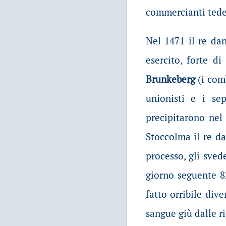
commercianti tede
Nel 1471 il re da
esercito, forte d
Brunkeberg
(i comb
unionisti e i se
precipitarono nel
Stoccolma il re d
processo, gli sved
giorno seguente 8
fatto orribile div
sangue giù dalle r