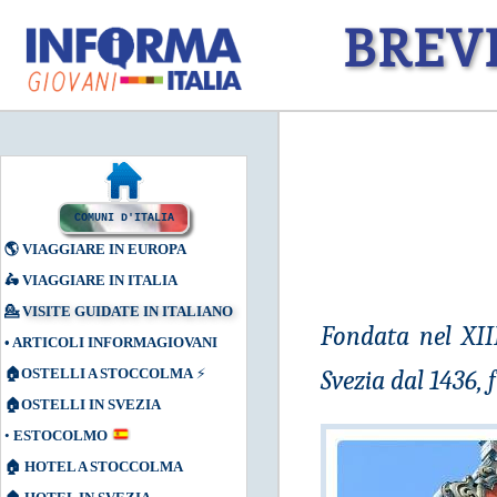
BREV
COMUNI D'ITALIA
🌎
VIAGGIARE IN EUROPA
🛵
VIAGGIARE IN ITALIA
💁
VISITE GUIDATE IN ITALIANO
Fondata nel XII
•
ARTICOLI INFORMAGIOVANI
🏠
OSTELLI A STOCCOLMA
⚡
Svezia dal 1436, 
🏠
OSTELLI IN SVEZIA
•
ESTOCOLMO
🏠
HOTEL A STOCCOLMA