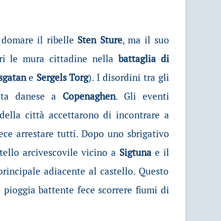
 domare il ribelle
Sten Sture
, ma il suo
ori le mura cittadine nella
battaglia di
sgatan
e
Sergels Torg
). I disordini tra gli
rata danese a
Copenaghen
. Gli eventi
della città accettarono di incontrare a
fece arrestare tutti. Dopo uno sbrigativo
stello arcivescovile vicino a
Sigtuna
e il
 principale adiacente al castello. Questo
la pioggia battente fece scorrere fiumi di