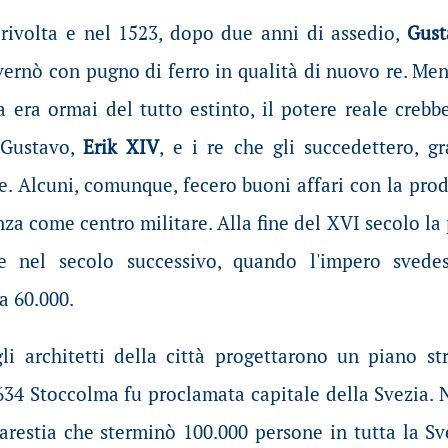
rivolta e nel 1523, dopo due anni di assedio,
Gust
overnò con pugno di ferro in qualità di nuovo re. Me
a era ormai del tutto estinto, il potere reale crebb
i Gustavo,
Erik XIV
, e i re che gli succedettero, g
re. Alcuni, comunque, fecero buoni affari con la pro
za come centro militare. Alla fine del XVI secolo 
he nel secolo successivo, quando l'impero sved
a 60.000.
li architetti della città progettarono un piano st
34 Stoccolma fu proclamata capitale della Svezia. N
arestia che sterminò 100.000 persone in tutta la Sve