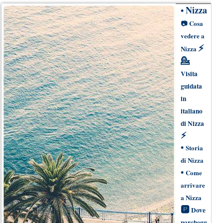
Nizza
•
📷
Cosa
vedere a
⚡
Nizza
💁
Visita
guidata
in
italiano
di Nizza
⚡
•
Storia
di Nizza
•
Come
arrivare
a Nizza
🅿
Dove
parchegg