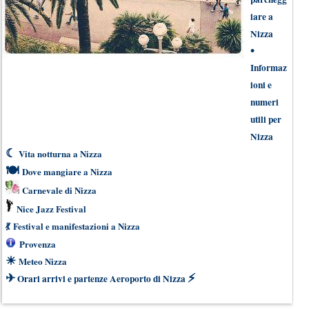
iare a
Nizza
•
Informaz
ioni e
numeri
utili per
Nizza
☾
Vita notturna a Nizza
🍽
Dove mangiare a Nizza
Carnevale di Nizza
Nice Jazz Festival
💃
Festival e manifestazioni a Nizza
Provenza
☀
Meteo Nizza
✈
⚡
Orari arrivi e partenze Aeroporto di Nizza