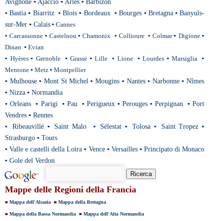
Avignone
▪
Ajaccio
▪
Arles
▪
Barbizon
▪
Bastia
▪
Biarritz
▪
Blois
▪
Bordeaux
▪
Bourges
▪
Bretagna
▪
Banyuls-
sur-Mer
▪
Calais
▪
Cannes
▪
Carcassonne
▪
Castelnou
▪
Chamonix
▪
Collioure
▪
Colmar
▪
Digione
▪
Dinan
▪
Evian
▪
Hyères
▪
Grenoble
▪
Grasse
▪
Lille
▪
Lione
▪
Lourdes
▪
Marsiglia
▪
Mentone
▪
Metz
▪
Montpellier
▪
Mulhouse
▪
Mont St Michel
▪
Mougins
▪
Nantes
▪
Narbonne
▪
Nîmes
▪
Nizza
▪
Normandia
▪
Orleans
▪
Parigi
▪
Pau
▪
Perigueux
▪
Perouges
▪
Perpignan
▪
Port
Vendres
▪
Rennes
▪
Ribeauvillé
▪
Saint Malo
▪
Sélestat
▪
Tolosa
▪
Saint Tropez
▪
Strasburgo
▪
Tours
▪
Valle e castelli della Loira
▪
Vence
▪
Versailles
▪
Principato di Monaco
▪
Gole del Verdon
Mappe delle Regioni della Francia
■
Mappa dell'Alsazia
■
Mappa della Bretagna
■
Mappa della Bassa Normandia
■
Mappa dell'Alta Normandia