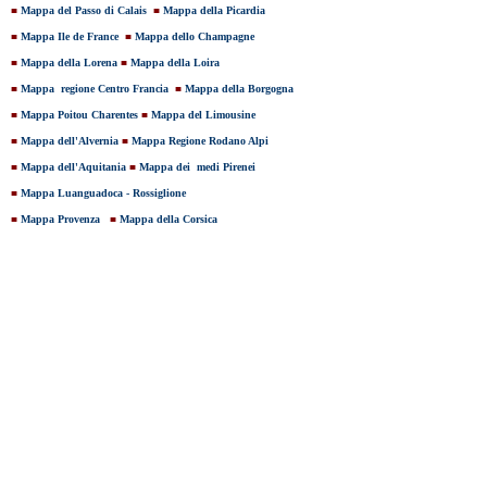
■
Mappa del Passo di Calais
■
Mappa della Picardia
■
Mappa Ile de France
■
Mappa dello Champagne
■
Mappa della Lorena
■
Mappa della Loira
■
Mappa regione Centro Francia
■
Mappa della Borgogna
■
Mappa Poitou Charentes
■
Mappa del Limousine
■
Mappa dell'Alvernia
■
Mappa Regione Rodano Alpi
■
Mappa dell'Aquitania
■
Mappa dei medi Pirenei
■
Mappa Luanguadoca - Rossiglione
■
Mappa Provenza
■
Mappa della Corsica