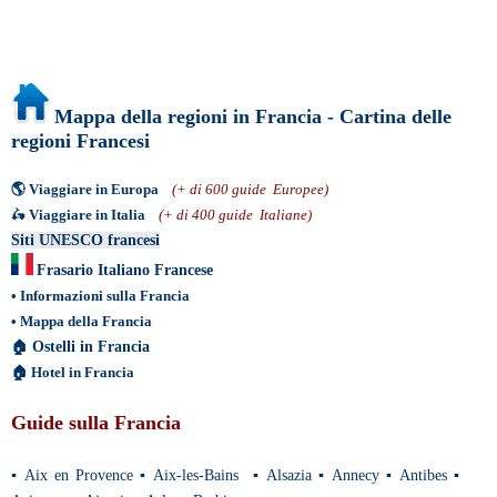
Mappa della regioni in Francia - Cartina delle
regioni Francesi
🌎
Viaggiare in Europa
(+ di 600 guide Europee)
🛵
Viaggiare in Italia
(+ di 400 guide Italiane)
Siti UNESCO francesi
Frasario Italiano Francese
•
Informazioni sulla Francia
•
Mappa della Francia
🏠
Ostelli in Francia
🏠
Hotel in Francia
Guide sulla Francia
▪
Aix en Provence
▪
Aix-les-Bains
▪
Alsazia
▪
Annecy
▪
Antibes
▪