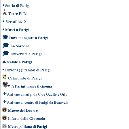
•
Storia di Parigi
Torre Eiffel
•
⚡
Versailles
•
Musei a Parigi
🍽
Dove mangiare a Parigi
🎓
La Sorbona
🎓
Università a Parigi
🎄
Natale a Parigi
•
Personaggi famosi di Parigi
Catacombe di Parigi
A Parigi nasce il cinema
✈
Arrivare a Parigi da C.de Gaulle e Orly
✈
Arrivare al centro di Parigi da Beauvais
Museo del Louvre
Il furto della Gioconda
Metropolitana di Parigi