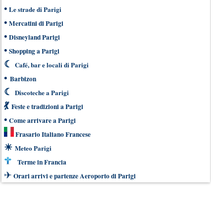
•
Le strade di Parigi
•
Mercatini di Parigi
•
Disneyland Parigi
•
Shopping a Parigi
☾
Café, bar e locali di Parigi
•
Barbizon
☾
Discoteche a Parigi
💃
Feste e tradizioni a Parigi
•
Come arrivare a Parigi
Frasario Italiano Francese
☀
Meteo Parigi
Terme in Francia
✈
Orari arrivi e partenze Aeroporto di Parigi