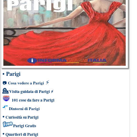
•
Parigi
⚡
📷
Cosa vedere a Parigi
💁
Visita guidata di Parigi
⚡
101 cose da fare a Parigi
Dintorni di Parigi
•
Curiosità su Parigi
Parigi Gratis
•
Quartieri di Parigi