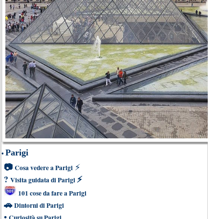
Parigi
•
📷
⚡
Cosa vedere a Parigi
?
⚡
Visita guidata di Parigi
101 cose da fare a Parigi
🚗
Dintorni di Parigi
•
Curiosità su Parigi