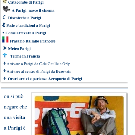
Catacombe di Parigi
A Parigi nasce il cinema
☾
Discoteche a Parigi
💃
Feste e tradizioni a Parigi
•
Come arrivare a Parigi
Frasario Italiano Francese
☀
Meteo Parigi
Terme in Francia
✈
Arrivare a Parigi da C.de Gaulle e Orly
✈
Arrivare al centro di Parigi da Beauvais
✈
Orari arrivi e partenze Aeroporto di Parigi
on si può
negare che
visita
una
a Parigi
è