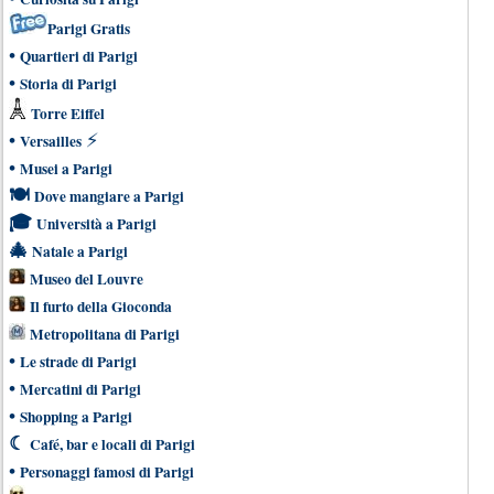
Parigi Gratis
•
Quartieri di Parigi
•
Storia di Parigi
Torre Eiffel
•
⚡
Versailles
•
Musei a Parigi
🍽
Dove mangiare a Parigi
🎓
Università a Parigi
🎄
Natale a Parigi
Museo del Louvre
Il furto della Gioconda
Metropolitana di Parigi
•
Le strade di Parigi
•
Mercatini di Parigi
•
Shopping a Parigi
☾
Café, bar e locali di Parigi
•
Personaggi famosi di Parigi