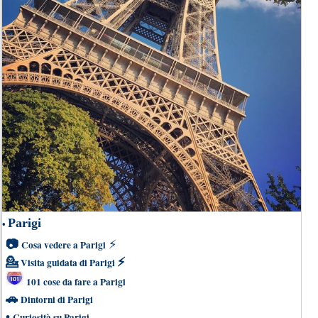
Parigi
•
📷
⚡
Cosa vedere a Parigi
💁
⚡
Visita guidata di Parigi
101 cose da fare a Parigi
🚗
Dintorni di Parigi
•
Curiosità su Parigi