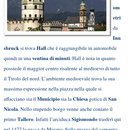
om
etri
da
Inn
sbruck
Hall
si trova
che è raggiungibile in automobile
ventina di minuti
quindi in una
. Hall è nota in quanto
possiede il maggior centro risalente al medioevo di tutto
il Tirolo del nord. L’ambiente medioevale trova la sua
massima espressione nella piazza nella quale si
Municipio
Chiesa
San
affacciano sia il
sia la
gotica di
Nicola
. Nello stupendo borgo venne anche coniato il
Tallero
Sigismondo
primo
. Infatti l’arciduca
trasferì qui
nel 1477 la zecca da Merano. Sulla piazza del convento