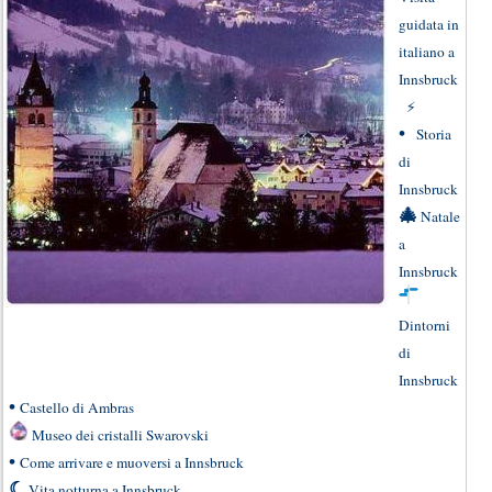
guidata in
italiano a
Innsbruck
⚡
•
Storia
di
Innsbruck
🎄
Natale
a
Innsbruck
Dintorni
di
Innsbruck
•
Castello di Ambras
Museo dei cristalli Swarovski
•
Come arrivare e muoversi a Innsbruck
☾
Vita notturna a Innsbruck