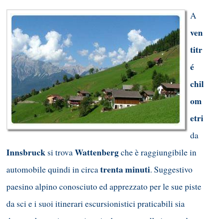
A
ven
titr
é
chil
om
etri
da
Innsbruck
Wattenberg
si trova
che è raggiungibile in
trenta minuti
automobile quindi in circa
. Suggestivo
paesino alpino conosciuto ed apprezzato per le sue piste
da sci e i suoi itinerari escursionistici praticabili sia