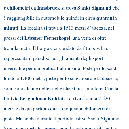
e chilometri
Innsbruck
Sankt Sigmund
da
si trova
che
quaranta
è raggiungibile in automobile quindi in circa
minuti
. La località si trova a 1513 metri d’altezza, nei
Lüsener Fernerkogel
pressi del
, una vetta di oltre
tremila metri. Il borgo è circondato da fitti boschi e
rappresenta il paradiso per gli amanti degli sport
invernali e per chi pratica l’alpinismo. Piste per lo sci di
fondo a 1.400 metri, piste per lo snowboard e la discesa,
sono solo alcune delle scelte che si possono fare. Con la
Bergbahnen Kühtai
funivia
si arriva a quota 2.520
metri e da qui partono quasi cinquanta chilometri di
piste. Ma anche durante il periodo estivo Sankt Sigmund
è una meta turistica apprezzata. I suoi numerosi sentieri