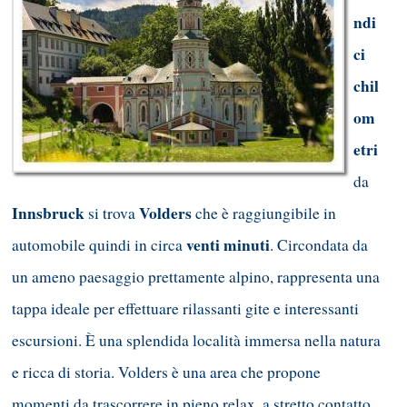
ndi
ci
chil
om
etri
da
Innsbruck
Volders
si trova
che è raggiungibile in
venti minuti
automobile quindi in circa
. Circondata da
un ameno paesaggio prettamente alpino, rappresenta una
tappa ideale per effettuare rilassanti gite e interessanti
escursioni. È una splendida località immersa nella natura
e ricca di storia. Volders è una area che propone
momenti da trascorrere in pieno relax, a stretto contatto