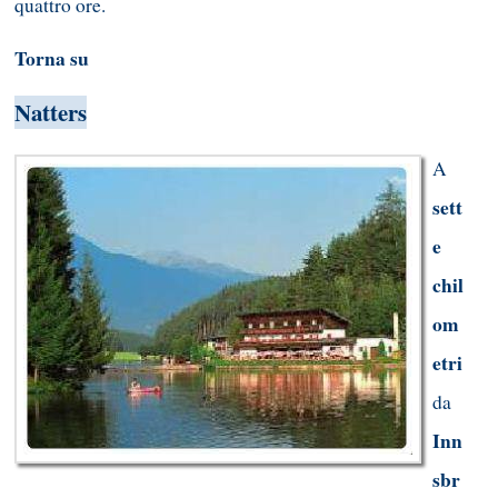
quattro ore.
Torna su
Natters
A
sett
e
chil
om
etri
da
Inn
sbr