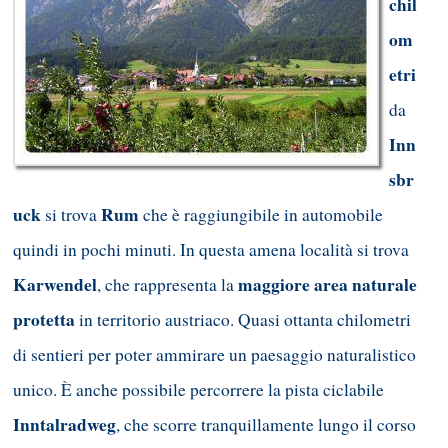
chil
om
etri
da
Inn
sbr
uck
Rum
si trova
che è raggiungibile in automobile
quindi in pochi
minuti. In questa amena località si trova
Karwendel
maggiore area naturale
, che rappresenta la
protetta
in territorio austriaco. Quasi ottanta chilometri
di sentieri per poter ammirare un paesaggio naturalistico
unico. È anche possibile percorrere la pista ciclabile
Inntalradweg
, che scorre tranquillamente lungo il corso