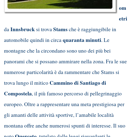
om
etri
Innsbruck
Stams
da
si trova
che è raggiungibile in
quaranta minuti
automobile quindi in circa
. Le
montagne che la circondano sono uno dei più bei
panorami che si possano ammirare nella zona. Fra le sue
numerose particolarità è da rammentare che Stams si
Cammino di Santiago di
trova lungo il mitico
Compostela
, il più famoso percorso di pellegrinaggio
europeo. Oltre a rappresentare una meta prestigiosa per
gli amanti delle attività sportive, l’amabile località
montana offre anche numerosi spunti di interesse. Il suo
Querceto
noto
, tutelato dalle leggi riguardanti le