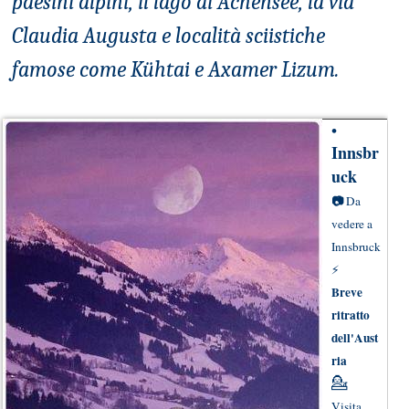
paesini alpini, il lago di Achensee, la via
Claudia Augusta e località sciistiche
famose come Kühtai e Axamer Lizum.
•
Innsbr
uck
📷
Da
vedere a
Innsbruck
⚡
Breve
ritratto
dell'Aust
ria
💁
Visita