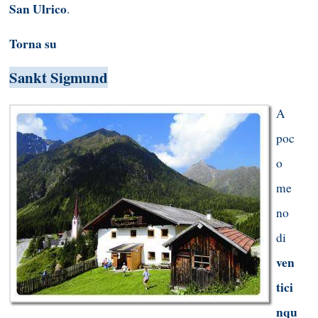
San Ulrico
.
Torna su
Sankt Sigmund
A
poc
o
me
no
di
ven
tici
nqu