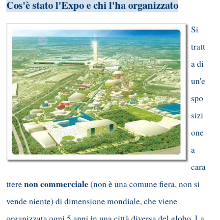
Cos'è stato l'Expo e chi l'ha organizzato
Si
tratt
a di
un'e
spo
sizi
one
a
cara
non commerciale
ttere
(non è una comune fiera, non si
vende niente) di dimensione mondiale, che viene
organizzata ogni 5 anni in una città diversa del globo. La