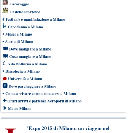
Caravaggio
Castello Sforzesco
💃
Festivals e manifestazione a Milano
Capodanno a Milano
•
Musei a Milano
•
Storia di Milano
🍽
Dove mangiare a Milano
🍽
Cosa mangiare a Milano
☾
Vita Notturna a Milano
•
Discoteche a Milano
🎓
Università a Milano
🅿
Dove parcheggiare a Milano
•
Come arrivare e come muoversi a Milano
✈
Orari arrivi e partenze Aeroporti di Milano
☀
Meteo Milano
'Expo 2015 di Milano: un viaggio nel