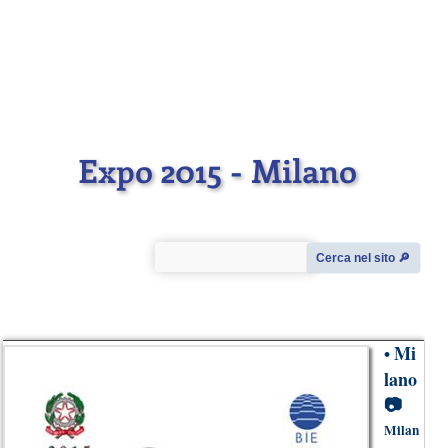
Expo 2015 - Milano
Cerca nel sito 🔎︎
Mi
•
lano
📷
Milan