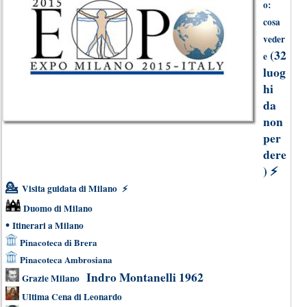
o:
cosa
veder
(32
e
luog
hi
da
non
per
dere
)
⚡
💁
Visita guidata di Milano
⚡
Duomo di Milano
•
Itinerari a Milano
Pinacoteca di Brera
Pinacoteca Ambrosiana
Indro Montanelli 1962
Grazie Milano
Ultima Cena di Leonardo