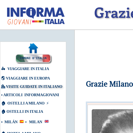
Grazi
COMUNI D'ITALIA
🛵
VIAGGIARE IN ITALIA
🌎
VIAGGIARE IN EUROPA
Grazie Milano
💁
VISITE GUIDATE IN ITALIANO
•
ARTICOLI INFORMAGIOVANI
🏠
OSTELLI A MILANO
⚡
🏠
OSTELLI IN ITALIA
•
MILÁN
•
MILAN