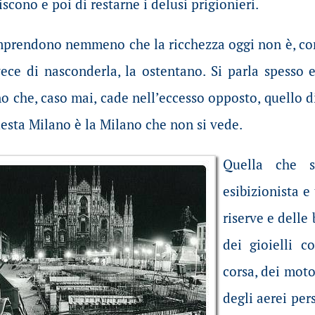
scono e poi di restarne i delusi prigionieri.
mprendono nemmeno che la ricchezza oggi non è, come
vece di nasconderla, la ostentano. Si parla spesso 
 che, caso mai, cade nell’eccesso opposto, quello di
questa Milano è la Milano che non si vede.
Quella che s
esibizionista e 
riserve e delle 
dei gioielli c
corsa, dei moto
degli aerei pe