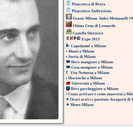
Pinacoteca di Brera
Pinacoteca Ambrosiana
Grazie Milano
Indro Montanelli 1
Ultima Cena di Leonardo
Castello Sforzesco
Expo 2015
Capodanno a Milano
•
Musei a Milano
•
Storia di Milano
🍽
Dove mangiare a Milano
🍽
Cosa mangiare a Milano
☾
Vita Notturna a Milano
•
Discoteche a Milano
🎓
Università a Milano
🅿
Dove parcheggiare a Milano
•
Come arrivare e come muoversi a Mil
✈
Orari arrivi e partenze Aeroporti di
☀
Meteo Milano