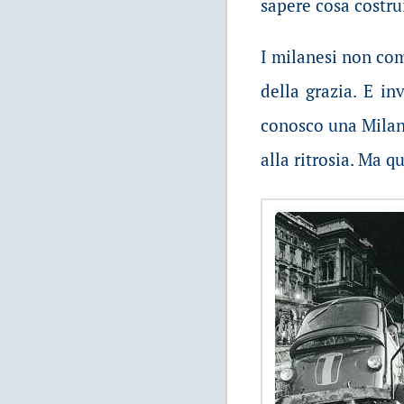
sapere cosa costrui
I milanesi non co
della grazia. E in
conosco una Milano
alla ritrosia. Ma 