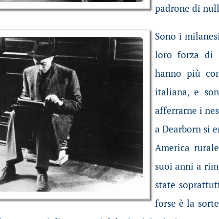
padrone di nulla
Sono i milanes
loro forza di 
hanno più con
italiana, e so
afferrarne i ne
a Dearborn si e
America rurale
suoi anni a ri
state soprattu
forse è la sorte