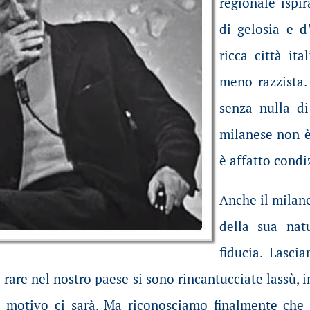
regionale ispir
di gelosia e d
ricca città it
meno razzista.
senza nulla di
milanese non è
è affatto cond
Anche il milan
della sua nat
fiducia. Lasci
 rare nel nostro paese si sono rincantucciate lassù, in
e motivo ci sarà. Ma riconosciamo finalmente che