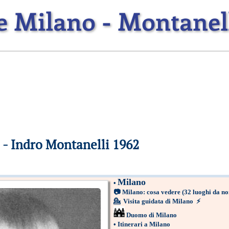
e Milano - Montanell
 - Indro Montanelli 1962
Milano
•
📷
Milano: cosa vedere
(32 luoghi da no
💁
Visita guidata di Milano
⚡
Duomo di Milano
•
Itinerari a Milano