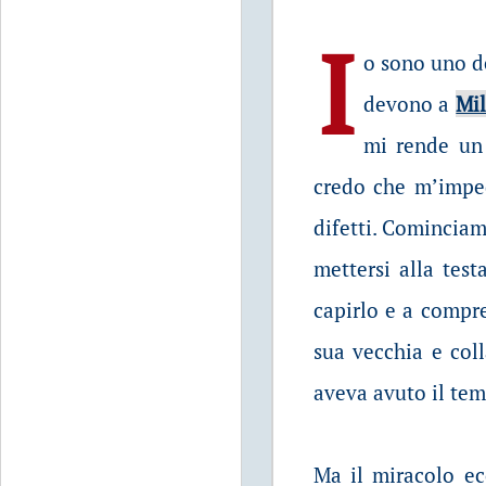
I
o sono uno de
devono a
Mi
mi rende un 
credo che m’imped
difetti. Cominciamo
mettersi alla test
capirlo e a compre
sua vecchia e col
aveva avuto il tem
Ma il miracolo ec