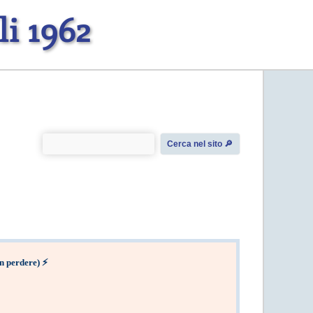
i 1962
Cerca nel sito 🔎︎
n perdere)
⚡