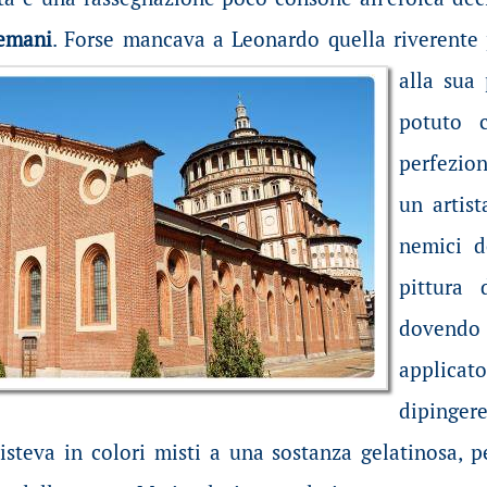
semani
. Forse mancava a Leonardo quella riverente
alla sua 
potuto c
perfezio
un artist
nemici d
pittura 
dovendo
applicato
dipinge
isteva in colori misti a una sostanza gelatinosa, 