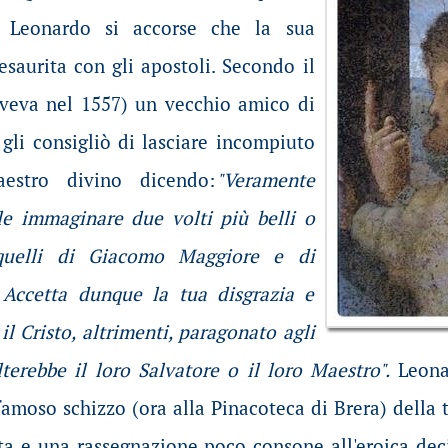
, Leonardo si accorse che la sua
 esaurita con gli apostoli. Secondo il
veva nel 1557) un vecchio amico di
, gli consigliò di lasciare incompiuto
estro divino dicendo:
"Veramente
le immaginare due volti più belli o
 quelli di Giacomo Maggiore e di
Accetta dunque la tua disgrazia e
il Cristo, altrimenti, paragonato agli
lterebbe il loro Salvatore o il loro Maestro".
Leonar
famoso schizzo (ora alla Pinacoteca di Brera) della 
ata e una rassegnazione poco consone all'eroica dec