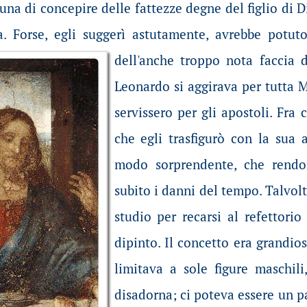
una di concepire delle fattezze degne del figlio di Di
 Forse, egli suggerì astutamente, avrebbe potuto
dell'anche troppo nota faccia d
Leonardo si aggirava per tutta Mi
servissero per gli apostoli. Fra 
che egli trasfigurò con la sua a
modo sorprendente, che rend
subito i danni del tempo. Talvolt
studio per recarsi al refettori
dipinto. Il concetto era grandioso
limitava a sole figure maschil
disadorna; ci poteva essere un p