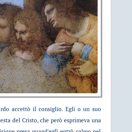
do accettò il consiglio. Egli o un suo
testa del Cristo, che però esprimeva una
isione presa quand'eglì entrò calmo nel