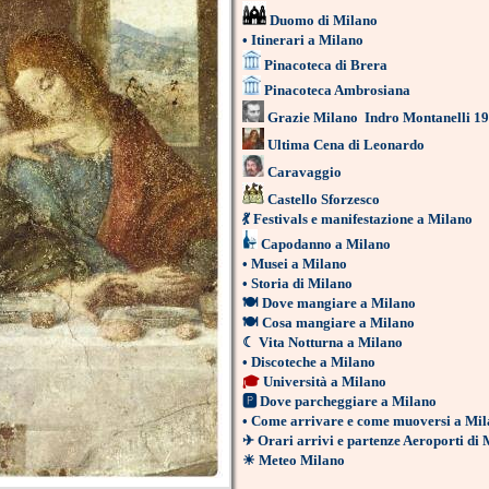
Duomo di Milano
•
Itinerari a Milano
Pinacoteca di Brera
Pinacoteca Ambrosiana
Grazie Milano
Indro Montanelli 1
Ultima Cena di Leonardo
Caravaggio
Castello Sforzesco
💃
Festivals e manifestazione a Milano
Capodanno a Milano
•
Musei a Milano
•
Storia di Milano
🍽
Dove mangiare a Milano
🍽
Cosa mangiare a Milano
☾
Vita Notturna a Milano
•
Discoteche a Milano
🎓
Università a Milano
🅿
Dove parcheggiare a Milano
•
Come arrivare e come muoversi a Mil
✈
Orari arrivi e partenze Aeroporti di
☀
Meteo Milano