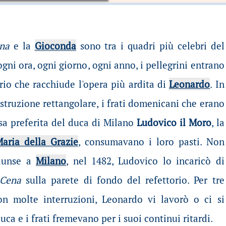
na
e la
Gioconda
sono tra i quadri più celebri del
gni ora, ogni giorno, ogni anno, i pellegrini entrano
orio che racchiude l'opera più ardita di
Leonardo
. In
struzione rettangolare, i frati domenicani che erano
esa preferita del duca di Milano
Ludovico il Moro
, la
aria della Grazie
, consumavano i loro pasti. Non
giunse a
Milano
, nel 1482, Ludovico lo incaricò di
 Cena
sulla parete di fondo del refettorio. Per tre
on molte interruzioni, Leonardo vi lavorò o ci si
duca e i frati fremevano per i suoi continui ritardi.