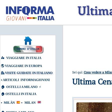
Ultim
COMUNI D'ITALIA
🛵
VIAGGIARE IN ITALIA
🌎
VIAGGIARE IN EUROPA
Sei qui:
Cosa vedere a Mila
💁
VISITE GUIDATE IN ITALIANO
Ultima Cena
•
ARTICOLI INFORMAGIOVANI
🏠
OSTELLI A MILANO
⚡
🏠
OSTELLI IN ITALIA
•
MILÁN
•
MILAN