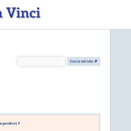
 Vinci
Cerca nel sito 🔎︎
on perdere
)
⚡