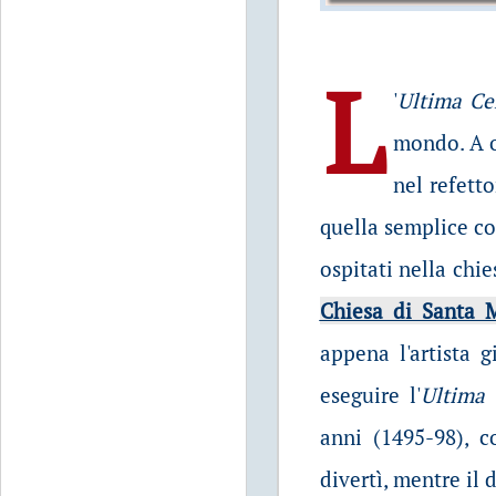
L
'
Ultima Ce
mondo. A o
nel refett
quella semplice co
ospitati nella chi
Chiesa di Santa M
appena l'artista 
eseguire l'
Ultima
anni (1495-98), c
divertì, mentre il 