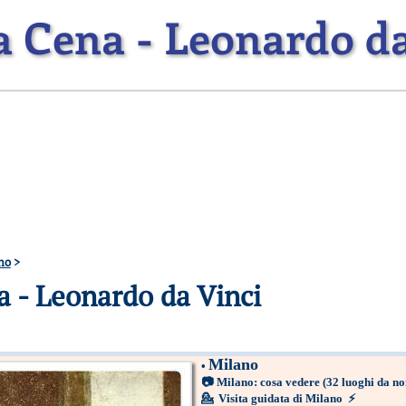
a Cena - Leonardo da
no
>
 - Leonardo da Vinci
Milano
•
📷
Milano: cosa vedere
(32 luoghi da n
💁
Visita guidata di Milano
⚡