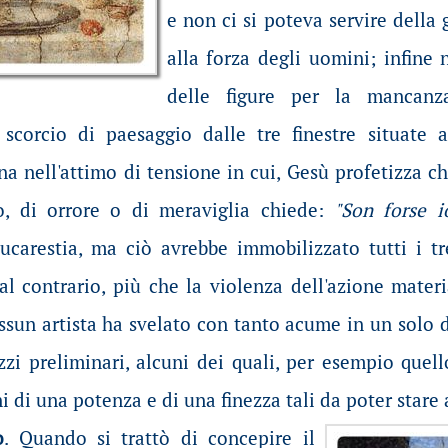
e non ci si poteva servire della
alla forza degli uomini; infine
delle figure per la mancan
scorcio di paesaggio dalle tre finestre situate al
na nell'attimo di tensione in cui, Gesù profetizza ch
o, di orrore o di meraviglia chiede:
"Son forse i
'Eucarestia, ma ciò avrebbe immobilizzato tutti i t
 al contrario, più che la violenza dell'azione materia
sun artista ha svelato con tanto acume in un solo d
zzi preliminari, alcuni dei quali, per esempio quel
i di una potenza e di una finezza tali da poter stare
o
. Quando si trattò di concepire il