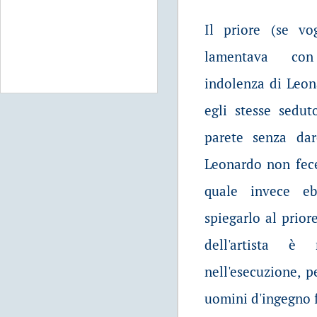
Il priore (se vo
lamentava con
indolenza di Leon
egli stesse sedut
parete senza da
Leonardo non fece 
quale invece eb
spiegarlo al prior
dell'artista 
nell'esecuzione, p
uomini d'ingegno f