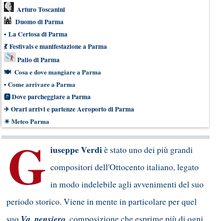
Arturo Toscanini
Duomo di Parma
•
La Certosa di Parma
💃
Festivals e manifestazione a Parma
Palio di Parma
🍽
Cosa e dove mangiare a Parma
•
Come arrivare a Parma
🅿
Dove parcheggiare a Parma
✈
Orari arrivi e partenze Aeroporto di Parma
☀
Meteo Parma
G
iuseppe Verdi
è stato uno dei più grandi
compositori dell'Ottocento italiano, legato
in modo indelebile agli avvenimenti del suo
periodo storico. Viene in mente in particolare per quel
Va, pensiero
suo
, composizione che esprime più di ogni