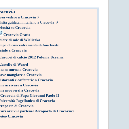
acovia
osa vedere a Cracovia
⚡
isita guidata in italiano a Cracovia
⚡
iosità su Cracovia
Cracovia Gratis
iere di sale di Wieliczka
po di concentramento di Auschwitz
atale a Cracovia
uropei di calcio 2012 Polonia Ucraina
astello di Wawel
ita notturna a Cracovia
ove mangiare a Cracovia
storanti e caffetterie a Cracovia
me arrivare a Cracovia
me muoversi a Cracovia
Cracovia di Papa Giovanni Paolo II
niversità Jagellonica di Cracovia
eroporto di Cracovia
ari arrivi e partenze Aeroporto di Cracovia
⚡
teo Cracovia