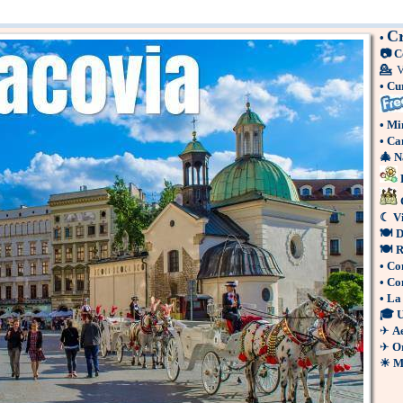
Cr
•
📷
C
💁
V
•
Cur
•
Min
•
Cam
🎄
N
E
C
☾
V
🍽
D
🍽
Ri
•
Co
•
Co
•
La 
🎓
U
✈
A
✈
Or
☀
Me