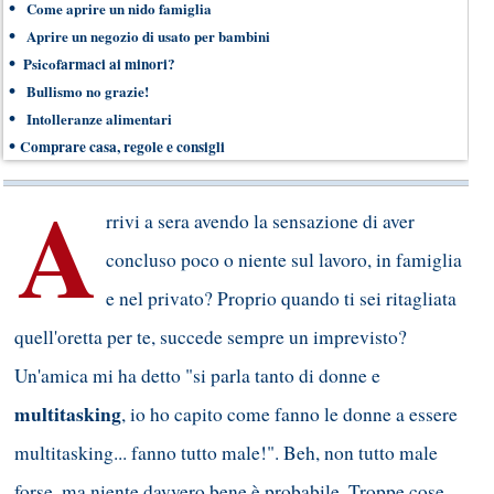
•
Come aprire un nido famiglia
•
Aprire un negozio di usato per bambini
•
Psicof
armaci ai minori?
•
Bullismo no grazie!
•
Intolleranze alimentari
•
Comprare casa, regole e consigli
A
rrivi a sera avendo la sensazione di aver
concluso poco o niente sul lavoro, in famiglia
e nel privato? Proprio quando ti sei ritagliata
quell'oretta per te, succede sempre un imprevisto?
Un'amica mi ha detto "si parla tanto di donne e
multitasking
, io ho capito come fanno le donne a essere
multitasking... fanno tutto male!". Beh, non tutto male
forse, ma niente davvero bene è probabile. Troppe cose