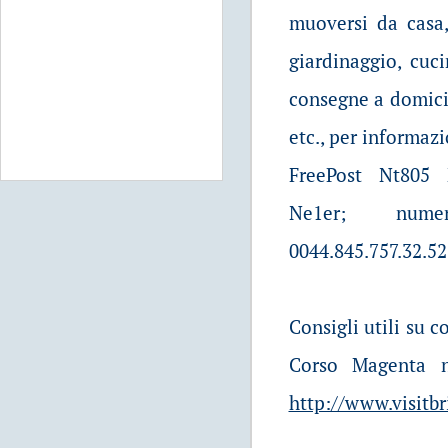
muoversi da casa, 
giardinaggio, cuci
consegne a domicil
etc., per informazi
FreePost Nt805
Ne1er; nume
0044.845.757.32.52
Consigli utili su 
Corso Magenta n.
http://www.visitbr