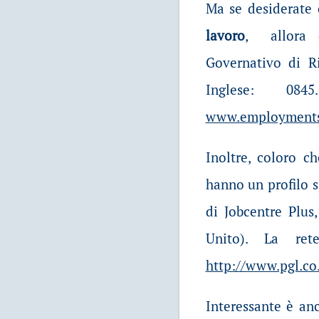
Ma se desiderate 
lavoro
, allora 
Governativo di R
Inglese: 08
www.employmentse
Inoltre, coloro c
hanno un profilo s
di Jobcentre Plus
Unito). La re
http://www.pgl.c
Interessante è anc