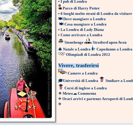
•
I pub di Londra
Parco di Harry Potter
•
6 luoghi molto strani di Londra da visitare
🍽
Dove mangiare a Londra
🍽
Cosa mangiare a Londra
•
La Londra di Lady Diana
•
Come arrivare a Londra
Stonehenge
Stratford upon Avon
🎄
Natale a Londra
Capodanno a Londra
Olimpiadi di Londra 2012
Vivere, trasferirsi
Camere a Londra
🎓
Università di Londra
Studiare a Lond
Corsi di inglese a Londra
☀
Meteo
☁
Commenta
✈
Orari arrivi e partenze Aeroporti di Lond
✈