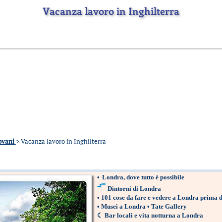
Vacanza lavoro in Inghilterra
iovani
> Vacanza lavoro in Inghilterra
•
Londra, dove tutto è possibile
Dintorni di Londra
•
101 cose da fare e vedere a Londra prima 
•
Musei a Londra
•
Tate Gallery
☾
Bar locali e vita notturna a Londra