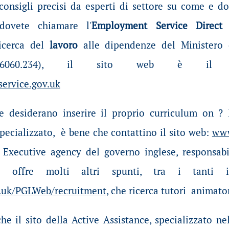
consigli precisi da esperti di settore su come e do
dovete chiamare l'
Employment Service Direc
icerca del
lavoro
alle dipendenze del Ministero
45.6060.234), il sito web è il se
rvice.gov.uk
he desiderano inserire il proprio curriculum on ? 
pecializzato, è bene che contattino il sito web:
www
, Executive agency del governo inglese, responsabi
te offre molti altri spunti, tra i tant
o.uk/PGLWeb/recruitment
, che ricerca tutori animato
he il sito della Active Assistance, specializzato ne