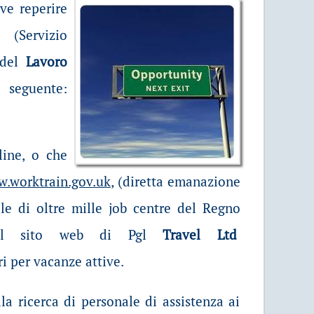
ve reperire
t
(Servizio
 del
Lavoro
guente:
line, o che
.worktrain.gov.uk
, (diretta emanazione
le di oltre mille job centre del Regno
i il sito web di Pgl
Travel Ltd
ri per vacanze attive.
lla ricerca di personale di assistenza ai