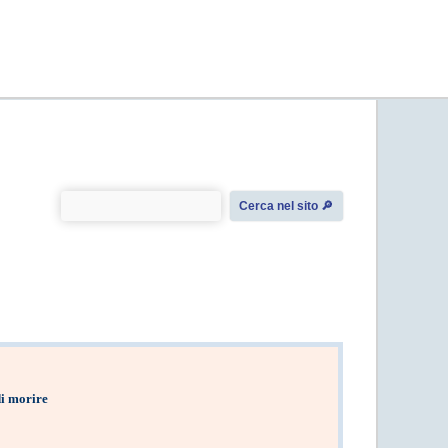
Cerca nel sito 🔎︎
di morire