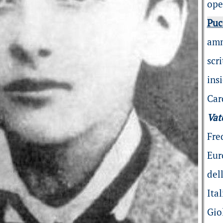
ope
Puc
amm
scr
in
Car
Vat
Fre
Eur
del
Ita
Giol