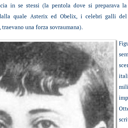
cia in se stessi (la pentola dove si preparava la
lla quale Asterix ed Obelix, i celebri galli del
, traevano una forza sovraumana).
Fig
sem
sce
ita
mil
imp
Ott
scr