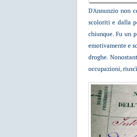
D'Annunzio non co
scoloriti e dalla 
chiunque. Fu un pe
emotivamente e so
droghe. Nonostante 
occupazioni, riusc