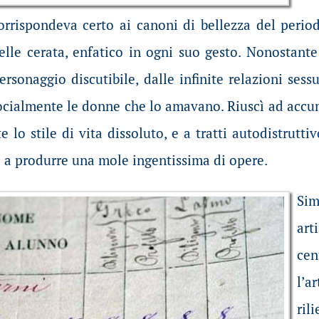
rrispondeva certo ai canoni di bellezza del periodo
pelle cerata, enfatico in ogni suo gesto. Nonostant
rsonaggio discutibile, dalle infinite relazioni sess
cialmente le donne che lo amavano. Riuscì ad accumu
lo stile di vita dissoluto, e a tratti autodistruttivo
ì a produrre una mole ingentissima di opere.
Si
art
cen
l’a
ril