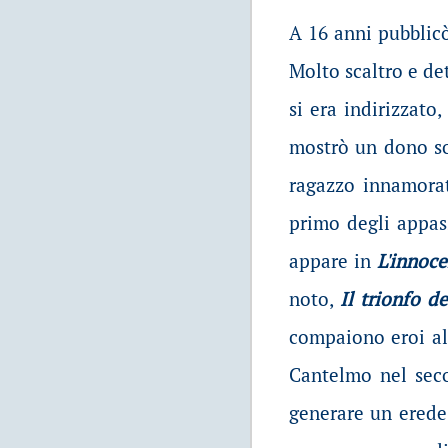
A 16 anni pubblic
Molto scaltro e de
si era indirizzato
mostrò un dono so
ragazzo innamora
primo degli appas
appare in
L'innoc
noto,
Il trionfo d
compaiono eroi al
Cantelmo nel seco
generare un erede 