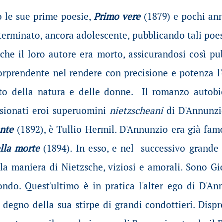
ò le sue prime poesie,
Primo vere
(1879) e pochi an
terminato, ancora adolescente, pubblicando tali poesi
, che il loro autore era morto, assicurandosi così p
rprendente nel rendere con precisione e potenza l'e
to della natura e delle donne. Il romanzo autobi
sionati eroi superuomini
nietzscheani
di D'Annunz
ente
(1892), è Tullio Hermil. D'Annunzio era già fa
ella morte
(1894). In esso, e nel successivo grand
la maniera di Nietzsche, viziosi e amorali. Sono Gi
ndo. Quest'ultimo è in pratica l'alter ego di D'A
degno della sua stirpe di grandi condottieri. Dispr