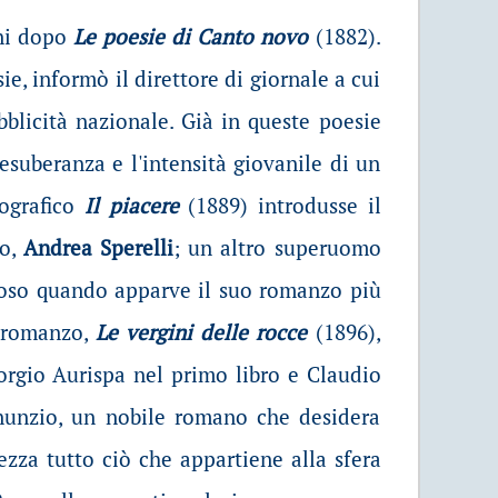
ni dopo
Le poesie di Canto novo
(1882).
e, informò il direttore di giornale a cui
ubblicità nazionale. Già in queste poesie
suberanza e l'intensità giovanile di un
ografico
Il piacere
(1889) introdusse il
io,
Andrea Sperelli
; un altro superuomo
moso quando apparve il suo romanzo più
e romanzo,
Le vergini delle rocce
(1896),
orgio Aurispa nel primo libro e Claudio
nnunzio, un nobile romano che desidera
ezza tutto ciò che appartiene alla sfera