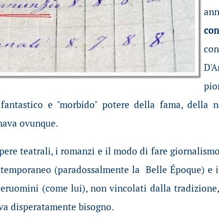
an
con
con
D'A
pi
l fantastico e "morbido" potere della fama, della 
rmava ovunque.
pere teatrali, i romanzi e il modo di fare giornalism
ntemporaneo (paradossalmente la Belle Époque) e il
uperuomini (come lui), non vincolati dalla tradizione
a disperatamente bisogno.