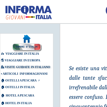
COMUNI D'ITALIA
🛵
VIAGGIARE IN ITALIA
🌎
VIAGGIARE IN EUROPA
Se esiste una v
💁
VISITE GUIDATE IN ITALIANO
•
ARTICOLI INFORMAGIOVANI
dalle tante sf
🏠
OSTELLI A PESCARA
⚡
irrefrenabile dal
🏠
OSTELLI IN ITALIA
🏠
HOTEL A PESCARA
essere confuso.
🏠
HOTEL IN ITALIA
cinquantennio fr