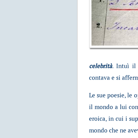
celebrità
. Intuì i
contava e si affe
Le sue poesie, le o
il mondo a lui co
eroica, in cui i s
mondo che ne avev