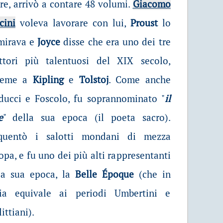
re, arrivò a contare 48 volumi.
Giacomo
cini
voleva lavorare con lui,
Proust
lo
irava e
Joyce
disse che era uno dei tre
ittori più talentuosi del XIX secolo,
sieme a
Kipling
e
Tolstoj
. Come anche
ducci e Foscolo, fu soprannominato "
il
e
" della sua epoca (il poeta sacro).
quentò i salotti mondani di mezza
opa, e fu uno dei più alti rappresentanti
la sua epoca, la
Belle Époque
(che in
lia equivale ai periodi Umbertini e
ittiani).