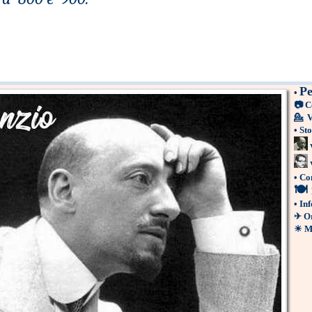
Pe
•
📷
C
💁
V
•
Sto
•
Co
🍽
•
Inf
✈
Or
☀
M