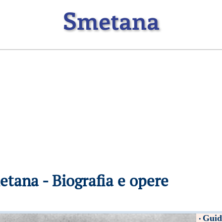
Smetana
tana - Biografia e opere
Guid
•