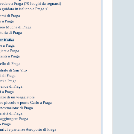
vedere a Praga
(70 luoghi da segnarsi)
a guidata in italiano a Praga
⚡
orni di Praga
e a Praga
eo Mucha di Praga
toria di Praga
nz Kafka
ie a Praga
are a Praga
ranti a Praga
ello di Praga
drale di San Vito
ti di Praga
orti a Praga
gende di Praga
ri a Praga
nze di un viaggiatore
re piccolo e ponte Carlo a Praga
nestrazione di Praga
rsità di Praga
aggiungere Praga
 Praga
arrivi e partenze Aeroporto di Praga