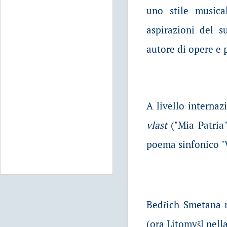
uno stile musica
aspirazioni del s
autore di opere e 
A livello interna
vlast
("Mia Patria"
poema sinfonico "V
Bedřich Smetana n
(ora Litomyšl nell