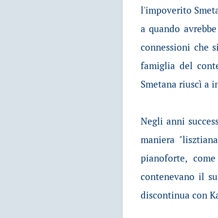
l'impoverito Smet
a quando avrebbe 
connessioni che s
famiglia del con
Smetana riuscì a in
Negli anni success
maniera "lisztian
pianoforte, com
contenevano il su
discontinua con Ka