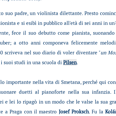
o suo padre, un violinista dilettante. Presto comin
onista e si esibì in pubblico all'età di sei anni in 
ente, fece il suo debutto come pianista, suonando 
Auber; a otto anni componeva felicemente melodi
0 scriveva nel suo diario di voler diventare "
un Moz
 i suoi studi in una scuola di
Pilsen
.
olo importante nella vita di Smetana, perché qui c
suonare duetti al pianoforte nella sua infanzia.
i e lei lo ripagò in un modo che le valse la sua gra
te a Praga con il maestro
Josef Proksch
. Fu la
Kolá