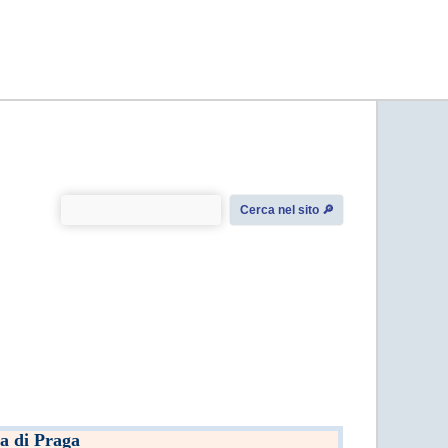
Cerca nel sito 🔎︎
a di Praga