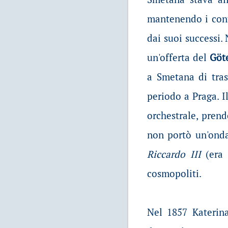
mantenendo i con
dai suoi successi.
un'offerta del
Göt
a Smetana di tras
periodo a Praga. I
orchestrale, prend
non portò un'onda
Riccardo III
(era 
cosmopoliti.
Nel 1857 Katerina