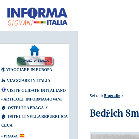
COMUNI D'ITALIA
🌎
VIAGGIARE IN EUROPA
🛵
VIAGGIARE IN ITALIA
VISITE GUIDATE IN ITALIANO
Sei qui:
Biografie
>
•
ARTICOLI INFORMAGIOVANI
🏠
OSTELLI A PRAGA
⚡
Bedřich Sme
🏠
OSTELLI NELLA REPUBBLICA
CECA
•
PRAGA