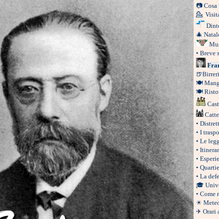
📷
Cosa 
💁
Visit
Dint
🎄
Natal
Mus
•
Breve s
Fra
🍺
Birrer
🍽
Mangi
🍽
Risto
Cast
Catte
•
Distret
•
I trasp
•
Le leg
•
Itinera
•
Esperie
•
Quartie
•
La defe
🎓
Unive
•
Come r
☀
Meteo
✈
Orari 