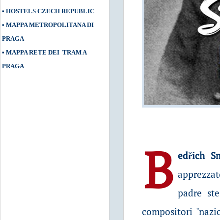
•
HOSTELS CZECH REPUBLIC
•
MAPPA METROPOLITANA DI
PRAGA
•
MAPPA RETE DEI TRAM A
PRAGA
B
edřich S
apprezzat
padre ste
compositori "nazio