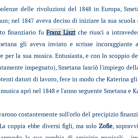
rbolenze delle rivoluzioni del 1848 in Europa, Smet
hun; nel 1847 aveva deciso di iniziare la sua scuola 
uto finanziario fu
Franz Liszt
che riuscì a intravede
etana gli aveva inviato e scrisse incoraggiante 
re per la sua musica. Entusiasta, e con lo scoppio del
tamente impegnato), Smetana lasciò l'impiego della 
otenti datori di lavoro, fece in modo che Katerina g
 musica aprì nel 1848 e l'anno seguente Smetana e Ka
varono costantemente sull'orlo del precipizio finanzi
La coppia ebbe diversi figli, ma solo
Zofie
, sopravv
largando la sua cerchia di amicizie musicali - i