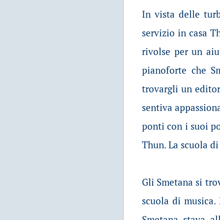
In vista delle tu
servizio in casa T
rivolse per un ai
pianoforte che Sm
trovargli un edito
sentiva appassiona
ponti con i suoi p
Thun. La scuola di
Gli Smetana si tro
scuola di musica. 
Smetana stava al