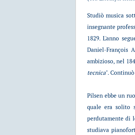
Studiò musica sott
insegnante professi
1829. L'anno segu
Daniel-François 
ambizioso, nel 184
tecnica
". Continuò
Pilsen ebbe un ru
quale era solito 
perdutamente di le
studiava pianofor