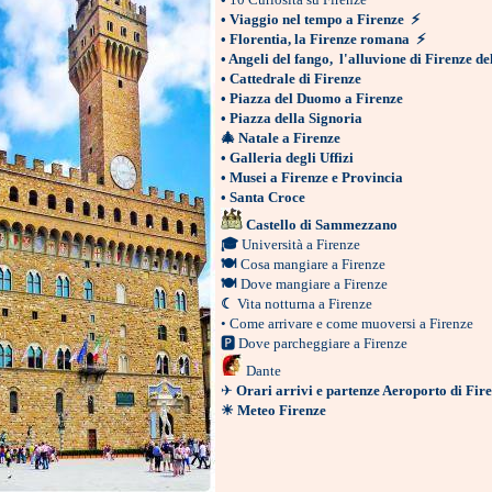
•
Viaggio nel tempo a Firenze
⚡
•
Florentia, la Firenze romana
⚡
•
Angeli del fango, l'alluvione di Firenze de
•
Cattedrale di Firenze
•
Piazza del Duomo a Firenze
•
Piazza della Signoria
🎄
Natale a Firenze
•
Galleria degli Uffizi
•
Musei a Firenze e Provincia
•
Santa Croce
Castello di Sammezzano
🎓
Università a Firenze
🍽
Cosa mangiare a Firenze
🍽
Dove mangiare a Firenze
☾
Vita notturna a Firenze
•
Come arrivare e come muoversi a Firenze
🅿
Dove parcheggiare a Firenze
Dante
✈
Orari arrivi e partenze Aeroporto di Fir
☀
Meteo Firenze