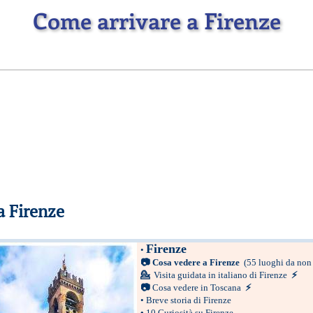
Come arrivare a Firenze
a Firenze
Firenze
•
📷
Cosa vedere a Firenze
(55 luoghi da non
💁
Visita guidata in italiano di Firenze
⚡
📷
Cosa vedere in Toscana
⚡
•
Breve storia di Firenze
•
10 Curiosità su Firenze