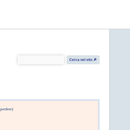
Cerca nel sito 🔎︎
 perdere)