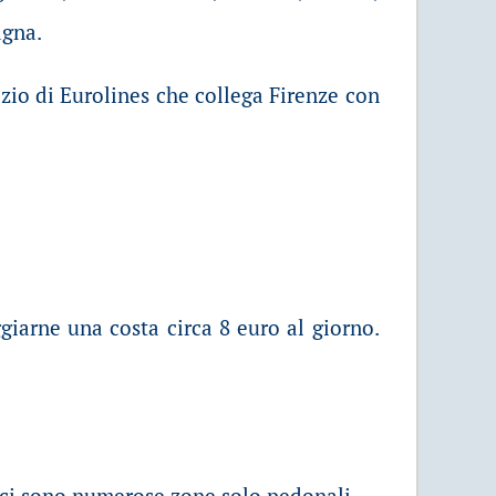
agna.
izio di Eurolines che collega Firenze con
ggiarne una costa circa 8 euro al giorno.
e ci sono numerose zone solo pedonali.