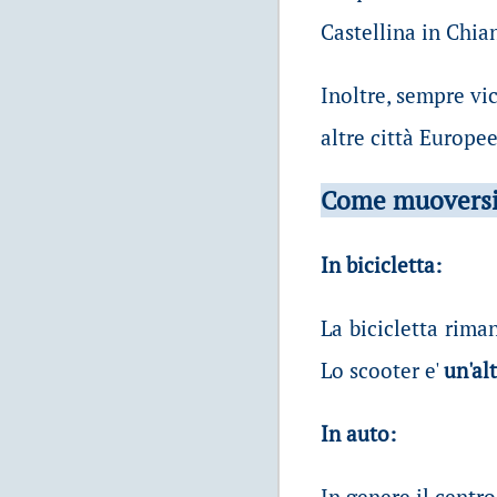
Castellina in Chian
Inoltre, sempre vi
altre città Europee
Come muoversi 
In bicicletta:
La bicicletta rima
Lo scooter e'
un'al
In auto:
In genere il centr