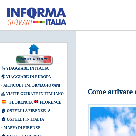
COMUNI D'ITALIA
🛵
VIAGGIARE IN ITALIA
🌎
VIAGGIARE IN EUROPA
•
ARTICOLI INFORMAGIOVANI
Come arrivare 
💁
VISITE GUIDATE IN ITALIANO
FLORENCIA
FLORENCE
🏠
OSTELLI A FIRENZE
⚡
🏠
OSTELLI IN ITALIA
•
MAPPA DI FIRENZE