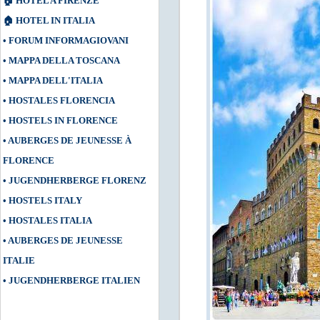
🏠
HOTEL A FIRENZE
🏠
HOTEL IN ITALIA
•
FORUM INFORMAGIOVANI
•
MAPPA DELLA TOSCANA
•
MAPPA DELL'ITALIA
•
HOSTALES FLORENCIA
•
HOSTELS IN FLORENCE
•
AUBERGES DE JEUNESSE À
FLORENCE
•
JUGENDHERBERGE FLORENZ
•
HOSTELS ITALY
•
HOSTALES ITALIA
•
AUBERGES DE JEUNESSE
ITALIE
•
JUGENDHERBERGE ITALIEN