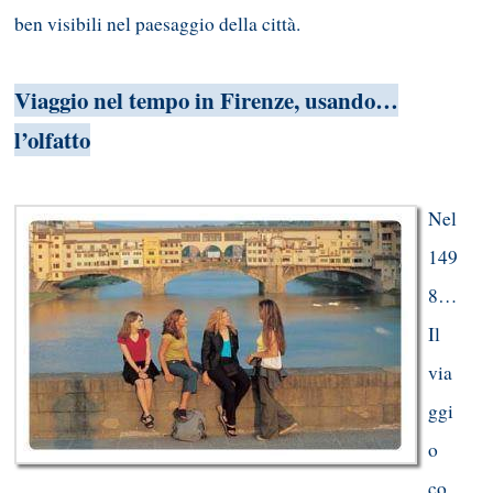
ben visibili nel paesaggio della città.
Viaggio nel tempo in Firenze, usando…
l’olfatto
Nel
149
8…
Il
via
ggi
o
co