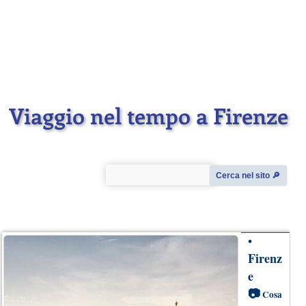
Viaggio nel tempo a Firenze
Cerca nel sito 🔎︎
•
Firenz
e
📷
Cosa