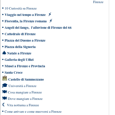
Firenze
•
10 Curiosità su Firenze
•
⚡
Viaggio nel tempo a Firenze
•
⚡
Florentia, la Firenze romana
•
Angeli del fango, l'alluvione di Firenze del 66
•
Cattedrale di Firenze
•
Piazza del Duomo a Firenze
•
Piazza della Signoria
🎄
Natale a Firenze
•
Galleria degli Uffizi
•
Musei a Firenze e Provincia
•
Santa Croce
Castello di Sammezzano
🎓
Università a Firenze
🍽
Cosa mangiare a Firenze
🍽
Dove mangiare a Firenze
☾
Vita notturna a Firenze
•
Come arrivare e come muoversi a Firenze