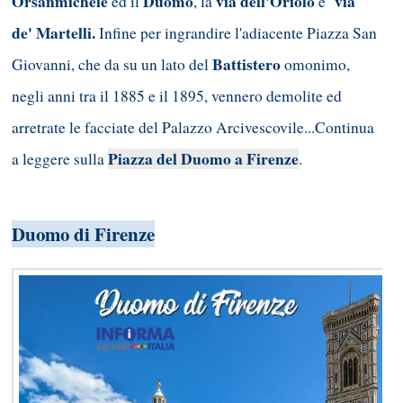
Orsanmichele
Duomo
via dell'Oriolo
via
ed il
, la
e
de' Martelli.
Infine per ingrandire l'adiacente Piazza San
Battistero
Giovanni, che da su un lato del
omonimo,
negli anni tra il 1885 e il 1895, vennero demolite ed
arretrate le facciate del Palazzo Arcivescovile...Continua
Piazza del Duomo a Firenze
a leggere sulla
.
Duomo di Firenze