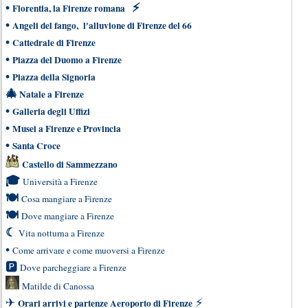
•
⚡
Florentia, la Firenze romana
•
Angeli del fango, l'alluvione di Firenze del 66
•
Cattedrale di Firenze
•
Piazza del Duomo a Firenze
•
Piazza della Signoria
🎄
Natale a Firenze
•
Galleria degli Uffizi
•
Musei a Firenze e Provincia
•
Santa Croce
Castello di Sammezzano
🎓
Università a Firenze
🍽
Cosa mangiare a Firenze
🍽
Dove mangiare a Firenze
☾
Vita notturna a Firenze
•
Come arrivare e come muoversi a Firenze
🅿
Dove parcheggiare a Firenze
Matilde di Canossa
✈
⚡
Orari arrivi e partenze Aeroporto di Firenze