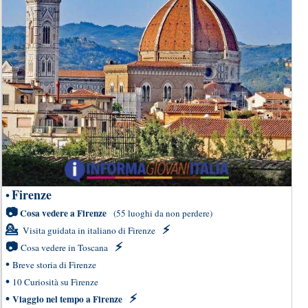
Firenze
•
📷
Cosa vedere a Firenze
(55 luoghi da non perdere)
💁
⚡
Visita guidata in italiano di Firenze
📷
⚡
Cosa vedere in Toscana
•
Breve storia di Firenze
•
10 Curiosità su Firenze
•
⚡
Viaggio nel tempo a Firenze