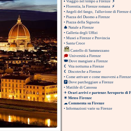
•
Viaggio nel tempo a Firenze
⚡
•
Florentia, la Firenze romana
⚡
•
Angeli del fango, l'alluvione di Firenze 
•
Piazza del Duomo a Firenze
•
Piazza della Signoria
🎄
Natale a Firenze
•
Galleria degli Uffizi
•
Musei a Firenze e Provincia
•
Santa Croce
Castello di Sammezzano
🎓
Università a Firenze
🍽
Dove mangiare a Firenze
☾
Vita notturna a Firenze
☾
Discoteche a Firenze
•
Come arrivare e come muoversi a Firenze
🅿
Dove parcheggiare a Firenze
•
Matilde di Canossa
✈
Orari arrivi e partenze Aeroporto di 
☀
Meteo Firenze
☁
Commenta su Firenze
•
Informazioni varie su Firenze