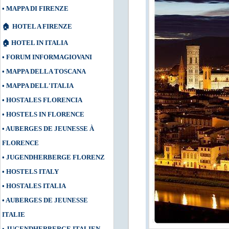
•
MAPPA DI FIRENZE
🏠
HOTEL A FIRENZE
🏠
HOTEL IN ITALIA
•
FORUM INFORMAGIOVANI
•
MAPPA DELLA TOSCANA
•
MAPPA DELL'ITALIA
•
HOSTALES FLORENCIA
•
HOSTELS IN FLORENCE
•
AUBERGES DE JEUNESSE À
FLORENCE
•
JUGENDHERBERGE FLORENZ
•
HOSTELS ITALY
•
HOSTALES ITALIA
•
AUBERGES DE JEUNESSE
ITALIE
•
JUGENDHERBERGE ITALIEN