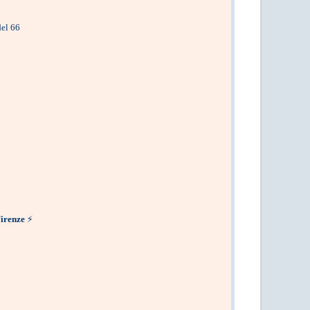
del 66
Firenze
⚡