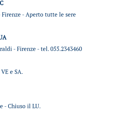
IC
 Firenze - Aperto tutte le sere
UA
aldi - Firenze - tel. 055.2343460
 VE e SA.
e - Chiuso il LU.