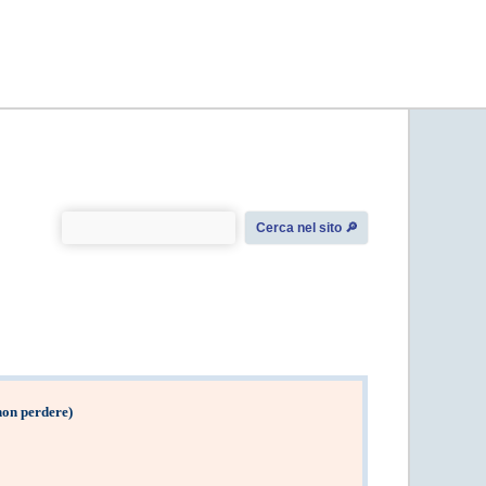
Cerca nel sito 🔎︎
non perdere)