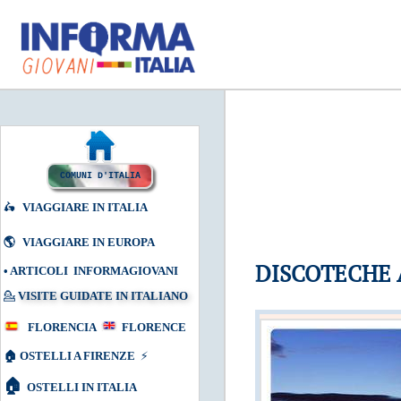
COMUNI D'ITALIA
🛵
VIAGGIARE IN ITALIA
🌎
VIAGGIARE IN EUROPA
DISCOTECHE 
•
ARTICOLI INFORMAGIOVANI
💁
VISITE GUIDATE IN ITALIANO
FLORENCIA
FLORENCE
🏠
OSTELLI A FIRENZE
⚡
🏠
OSTELLI IN ITALIA